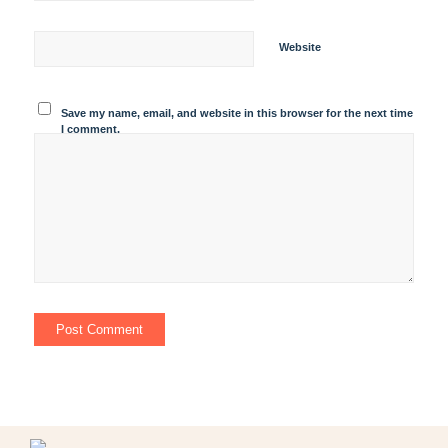
Website
Save my name, email, and website in this browser for the next time
I comment.