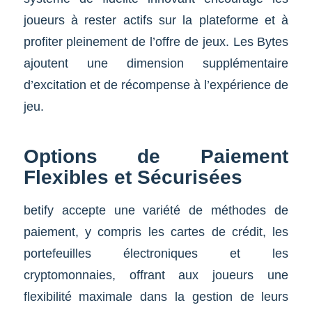
joueurs à rester actifs sur la plateforme et à
profiter pleinement de l’offre de jeux. Les Bytes
ajoutent une dimension supplémentaire
d’excitation et de récompense à l’expérience de
jeu.
Options de Paiement
Flexibles et Sécurisées
betify accepte une variété de méthodes de
paiement, y compris les cartes de crédit, les
portefeuilles électroniques et les
cryptomonnaies, offrant aux joueurs une
flexibilité maximale dans la gestion de leurs