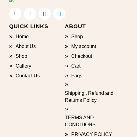
QUICK LINKS
ABOUT
Home
Shop
About Us
My account
Shop
Checkout
Gallery
Cart
Contact Us
Faqs
Shipping , Refund and
Returns Policy
TERMS AND
CONDITIONS
PRIVACY POLICY