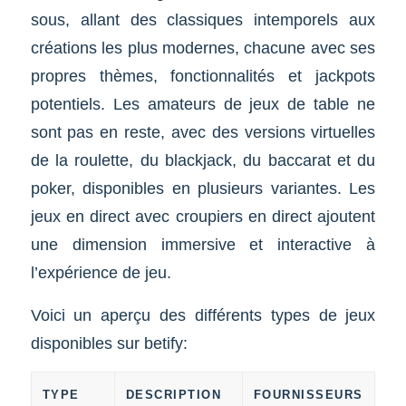
sous, allant des classiques intemporels aux
créations les plus modernes, chacune avec ses
propres thèmes, fonctionnalités et jackpots
potentiels. Les amateurs de jeux de table ne
sont pas en reste, avec des versions virtuelles
de la roulette, du blackjack, du baccarat et du
poker, disponibles en plusieurs variantes. Les
jeux en direct avec croupiers en direct ajoutent
une dimension immersive et interactive à
l’expérience de jeu.
Voici un aperçu des différents types de jeux
disponibles sur betify:
TYPE
DESCRIPTION
FOURNISSEURS