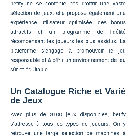
betify ne se contente pas d’offrir une vaste
sélection de jeux, elle propose également une
expérience utilisateur optimisée, des bonus
attractifs et un programme de fidélité
récompensant les joueurs les plus assidus. La
plateforme s’engage à promouvoir le jeu
responsable et à offrir un environnement de jeu
sûr et équitable.
Un Catalogue Riche et Varié
de Jeux
Avec plus de 3100 jeux disponibles, betify
s’adresse à tous les types de joueurs. On y
retrouve une large sélection de machines à