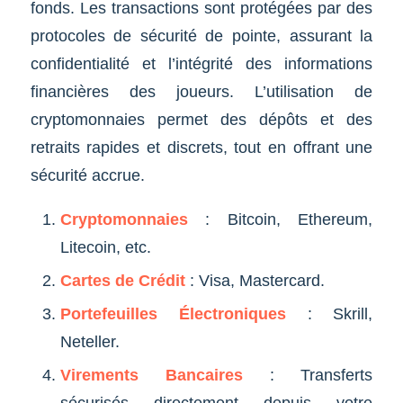
fonds. Les transactions sont protégées par des
protocoles de sécurité de pointe, assurant la
confidentialité et l’intégrité des informations
financières des joueurs. L’utilisation de
cryptomonnaies permet des dépôts et des
retraits rapides et discrets, tout en offrant une
sécurité accrue.
Cryptomonnaies
: Bitcoin, Ethereum,
Litecoin, etc.
Cartes de Crédit
: Visa, Mastercard.
Portefeuilles Électroniques
: Skrill,
Neteller.
Virements Bancaires
: Transferts
sécurisés directement depuis votre