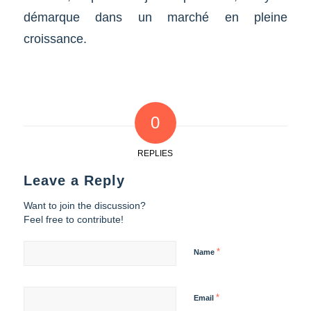
démarque dans un marché en pleine
croissance.
0
REPLIES
Leave a Reply
Want to join the discussion?
Feel free to contribute!
*
Name
*
Email