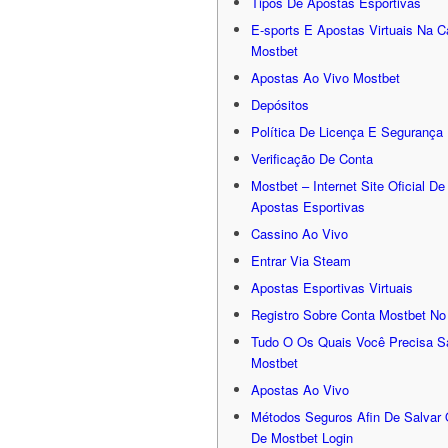
Tipos De Apostas Esportivas
E-sports E Apostas Virtuais Na 
Mostbet
Apostas Ao Vivo Mostbet
Depósitos
Política De Licença E Segurança
Verificação De Conta
Mostbet – Internet Site Oficial D
Apostas Esportivas
Cassino Ao Vivo
Entrar Via Steam
Apostas Esportivas Virtuais
Registro Sobre Conta Mostbet No 
Tudo O Os Quais Você Precisa S
Mostbet
Apostas Ao Vivo
Métodos Seguros Afin De Salvar
De Mostbet Login