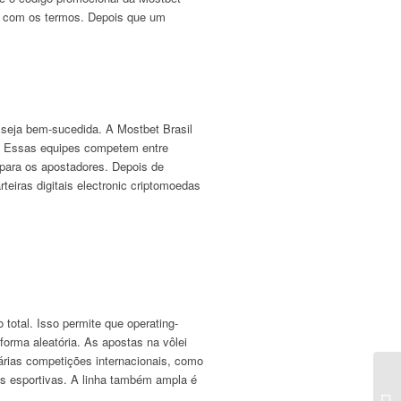
o com os termos. Depois que um
 seja bem-sucedida. A Mostbet Brasil
es. Essas equipes competem entre
para os apostadores. Depois de
teiras digitais electronic criptomoedas
total. Isso permite que operating-
orma aleatória. As apostas na vôlei
árias competições internacionais, como
 esportivas. A linha também ampla é
Ca