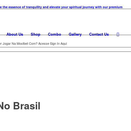
 essence of tranquility and elevate your spiritual journey with our premium incense c
About Us
Shop
Combo
Gallery
Contact Us
r Jogar Na Mostbet Com? Acesse Sign In Aqui
No Brasil