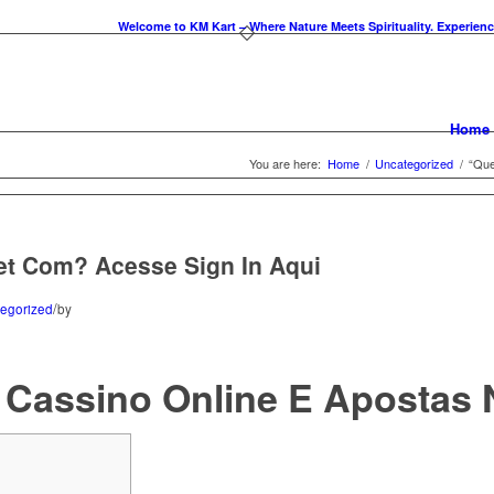
Welcome to KM Kart – Where Nature Meets Spirituality. Experience the
Home
You are here:
Home
/
Uncategorized
/
“Que
et Com? Acesse Sign In Aqui
/
egorized
by
e Cassino Online E Apostas 