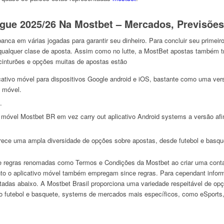
gue 2025/26 Na Mostbet – Mercados, Previsõe
anca em várias jogadas para garantir seu dinheiro. Para concluir seu primeiro
m qualquer clase de aposta. Assim como no lutte, a MostBet apostas também 
cinturões e opções muitas de apostas estão
cativo móvel para dispositivos Google android e iOS, bastante como uma ver
o móvel.
.
ite móvel Mostbet BR em vez carry out aplicativo Android systems a versão a
oferece uma ampla diversidade de opções sobre apostas, desde futebol e basqu
 regras renomadas como Termos e Condições da Mostbet ao criar uma conta 
anto o aplicativo móvel também empregam since regras. Para cependant inform
stadas abaixo. A Mostbet Brasil proporciona uma variedade respeitável de op
omo futebol e basquete, systems de mercados mais específicos, como eSports