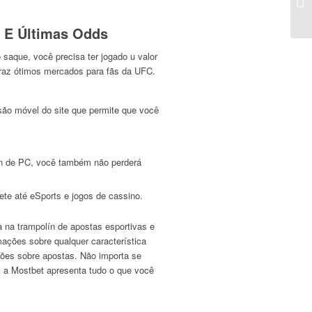
ex
s E Últimas Odds
 saque, você precisa ter jogado u valor
traz ótimos mercados para fãs da UFC.
são móvel do site que permite que você
fin de PC, você também não perderá
ete até eSports e jogos de cassino.
na trampolín de apostas esportivas e
ações sobre qualquer característica
ções sobre apostas. Não importa se
, a Mostbet apresenta tudo o que você