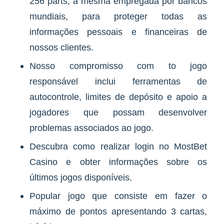
256 parts, a mesma empregada por bancos
mundiais, para proteger todas as
informações pessoais e financeiras de
nossos clientes.
Nosso compromisso com to jogo
responsável inclui ferramentas de
autocontrole, limites de depósito e apoio a
jogadores que possam desenvolver
problemas associados ao jogo.
Descubra como realizar login no MostBet
Casino e obter informações sobre os
últimos jogos disponíveis.
Popular jogo que consiste em fazer o
máximo de pontos apresentando 3 cartas,