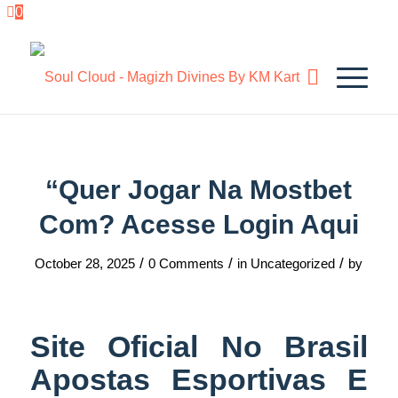
0
“Quer Jogar Na Mostbet
Com? Acesse Login Aqui
/
/
/
October 28, 2025
0 Comments
in
Uncategorized
by
Site Oficial No Brasil
Apostas Esportivas E