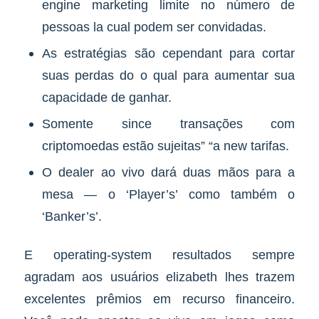
engine marketing limite no número de
pessoas la cual podem ser convidadas.
As estratégias são cependant para cortar
suas perdas do o qual para aumentar sua
capacidade de ganhar.
Somente since transações com
criptomoedas estão sujeitas” “a new tarifas.
O dealer ao vivo dará duas mãos para a
mesa — o ‘Player’s’ como também o
‘Banker’s’.
E operating-system resultados sempre
agradam aos usuários elizabeth lhes trazem
excelentes prêmios em recurso financeiro.