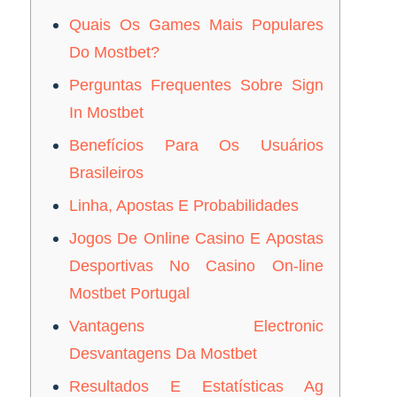
Quais Os Games Mais Populares
Do Mostbet?
Perguntas Frequentes Sobre Sign
In Mostbet
Benefícios Para Os Usuários
Brasileiros
Linha, Apostas E Probabilidades
Jogos De Online Casino E Apostas
Desportivas No Casino On-line
Mostbet Portugal
Vantagens Electronic
Desvantagens Da Mostbet
Resultados E Estatísticas Ag