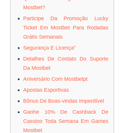
Mostbet?
Participe Da Promoção Lucky
Ticket Em Mostbet Para Rodadas
Grátis Semanais
Segurança E Licença”
Detalhes De Contato Do Suporte
Da Mostbet
Aniversário Com Mostbetpt
Apostas Esportivas
Bônus De Boas-vindas Imperdível
Ganhe 10% De Cashback De
Cassino Toda Semana Em Games
Mostbet