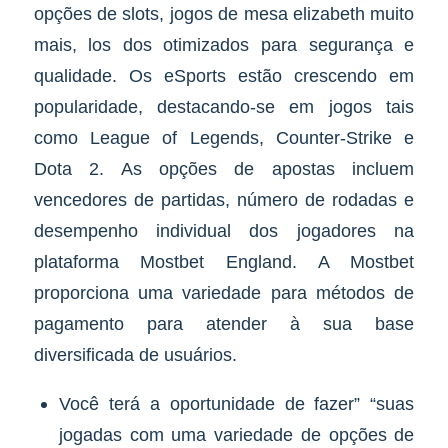
opções de slots, jogos de mesa elizabeth muito
mais, los dos otimizados para segurança e
qualidade. Os eSports estão crescendo em
popularidade, destacando-se em jogos tais
como League of Legends, Counter-Strike e
Dota 2. As opções de apostas incluem
vencedores de partidas, número de rodadas e
desempenho individual dos jogadores na
plataforma Mostbet England. A Mostbet
proporciona uma variedade para métodos de
pagamento para atender à sua base
diversificada de usuários.
Você terá a oportunidade de fazer” “suas
jogadas com uma variedade de opções de