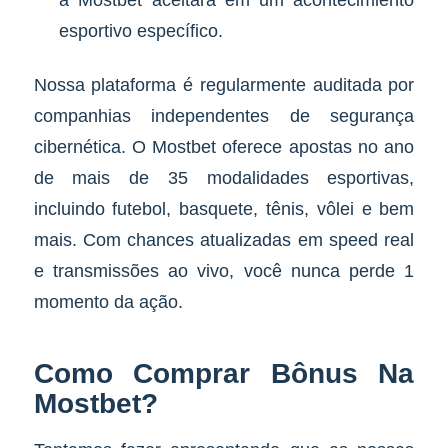
esportivo específico.
Nossa plataforma é regularmente auditada por
companhias independentes de segurança
cibernética. O Mostbet oferece apostas no ano
de mais de 35 modalidades esportivas,
incluindo futebol, basquete, tênis, vôlei e bem
mais. Com chances atualizadas em speed real
e transmissões ao vivo, você nunca perde 1
momento da ação.
Como Comprar Bônus Na
Mostbet?