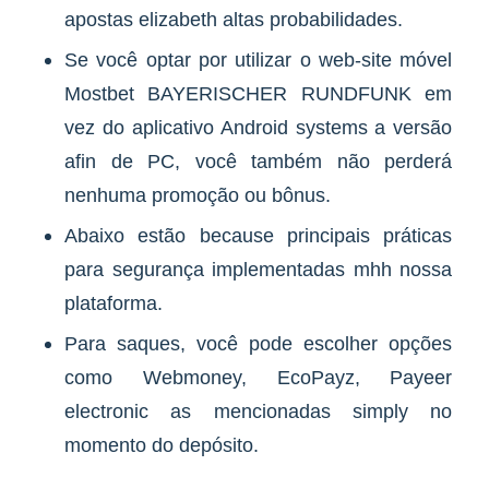
apostas elizabeth altas probabilidades.
Se você optar por utilizar o web-site móvel
Mostbet BAYERISCHER RUNDFUNK em
vez do aplicativo Android systems a versão
afin de PC, você também não perderá
nenhuma promoção ou bônus.
Abaixo estão because principais práticas
para segurança implementadas mhh nossa
plataforma.
Para saques, você pode escolher opções
como Webmoney, EcoPayz, Payeer
electronic as mencionadas simply no
momento do depósito.