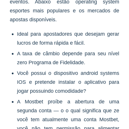
eventos. Abaixo estão operating system
esportes mais populares e os mercados de
apostas disponíveis.
Ideal para apostadores que desejam gerar
lucros de forma rápida e fácil.
A taxa de câmbio depende para seu nível
zero Programa de Fidelidade.
Você possui o dispositivo android systems
IOS e pretende instalar o aplicativo para
jogar possuindo comodidade?
A Mostbet proíbe a abertura de uma
segunda conta — o o qual significa que ze
você tem atualmente uma conta Mostbet,
você não tem permissão para alimentar