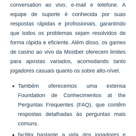
conversation ao vivo, e-mail e telefone. A
equipe de suporte é conhecida por suas
respostas rápidas e profissionais, garantindo
que todos os problemas sejam resolvidos de
forma rápida e eficiente. Além disso, os games
de casino ao vivo da Mostbet oferecem limites
para apostas variados, acomodando tanto
jogadores casuais quanto os sobre alto-nível.
Também oferecemos uma extensa
Foundation de Conhecimentos at the
Perguntas Frequentes (FAQ), que contêm
respostas detalhadas às perguntas mais
comuns.
facilita bastante a vida dos jogadores e