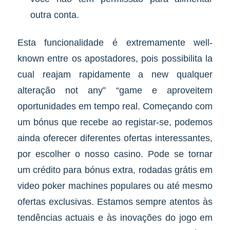
outra conta.
Esta funcionalidade é extremamente well-
known entre os apostadores, pois possibilita la
cual reajam rapidamente a new qualquer
alteração not any” “game e aproveitem
oportunidades em tempo real. Começando com
um bónus que recebe ao registar-se, podemos
ainda oferecer diferentes ofertas interessantes,
por escolher o nosso casino. Pode se tornar
um crédito para bónus extra, rodadas grátis em
video poker machines populares ou até mesmo
ofertas exclusivas. Estamos sempre atentos às
tendências actuais e às inovações do jogo em