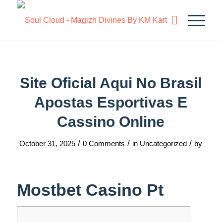
Site Oficial Aqui No Brasil
Apostas Esportivas E
Cassino Online
/
/
/
October 31, 2025
0 Comments
in
Uncategorized
by
Mostbet Casino Pt