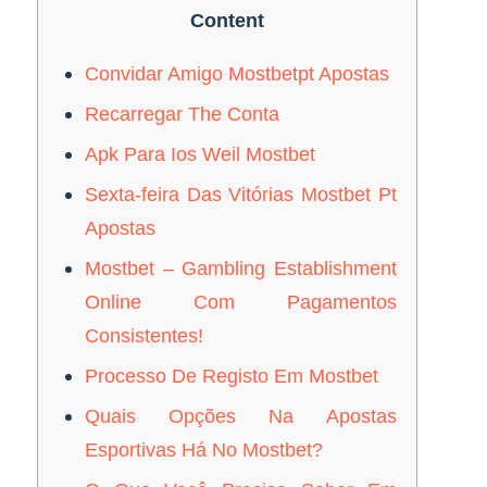
Content
Convidar Amigo Mostbetpt Apostas
Recarregar The Conta
Apk Para Ios Weil Mostbet
Sexta-feira Das Vitórias Mostbet Pt
Apostas
Mostbet – Gambling Establishment
Online Com Pagamentos
Consistentes!
Processo De Registo Em Mostbet
Quais Opções Na Apostas
Esportivas Há No Mostbet?