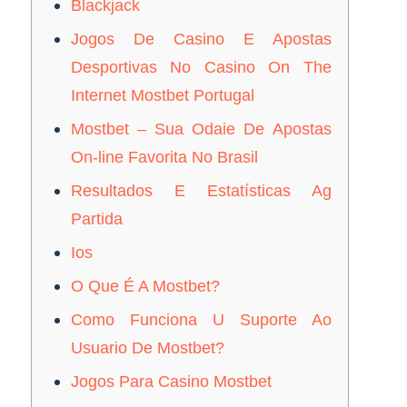
Blackjack
Jogos De Casino E Apostas
Desportivas No Casino On The
Internet Mostbet Portugal
Mostbet – Sua Odaie De Apostas
On-line Favorita No Brasil
Resultados E Estatísticas Ag
Partida
Ios
O Que É A Mostbet?
Como Funciona U Suporte Ao
Usuario De Mostbet?
Jogos Para Casino Mostbet