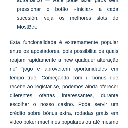
automático — você pode fazer giros sem
pressionar o botão «Iniciar» a cada
sucesión, veja os melhores slots do
MostBet.
Esta funcionalidade é extremamente popular
entre os apostadores, pois possibilita os quais
reajam rapidamente a new qualquer alteração
no” “jogo e aproveitem oportunidades em
tempo true. Começando com u bónus que
recebe ao registar-se, podemos ainda oferecer
diferentes ofertas interessantes, durante
escolher o nosso casino. Pode servir um
crédito sobre bónus extra, rodadas grátis em
video poker machines populares ou até mesmo