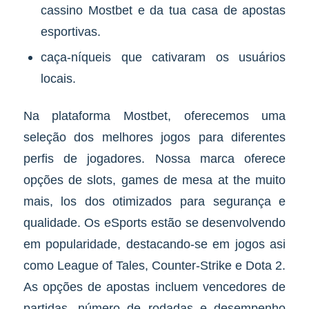
cassino Mostbet e da tua casa de apostas
esportivas.
caça-níqueis que cativaram os usuários
locais.
Na plataforma Mostbet, oferecemos uma
seleção dos melhores jogos para diferentes
perfis de jogadores. Nossa marca oferece
opções de slots, games de mesa at the muito
mais, los dos otimizados para segurança e
qualidade. Os eSports estão se desenvolvendo
em popularidade, destacando-se em jogos asi
como League of Tales, Counter-Strike e Dota 2.
As opções de apostas incluem vencedores de
partidas, número de rodadas e desempenho