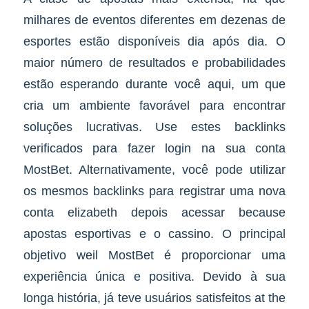
milhares de eventos diferentes em dezenas de
esportes estão disponíveis dia após dia. O
maior número de resultados e probabilidades
estão esperando durante você aqui, um que
cria um ambiente favorável para encontrar
soluções lucrativas. Use estes backlinks
verificados para fazer login na sua conta
MostBet. Alternativamente, você pode utilizar
os mesmos backlinks para registrar uma nova
conta elizabeth depois acessar because
apostas esportivas e o cassino. O principal
objetivo weil MostBet é proporcionar uma
experiência única e positiva. Devido à sua
longa história, já teve usuários satisfeitos at the