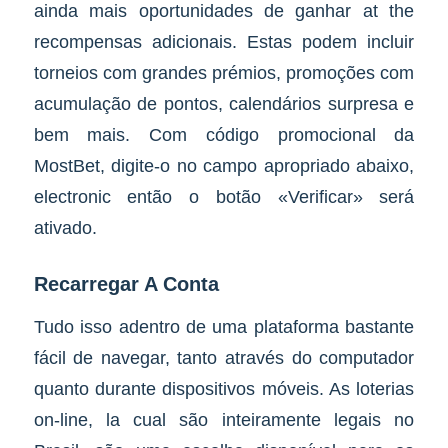
ainda mais oportunidades de ganhar at the
recompensas adicionais. Estas podem incluir
torneios com grandes prémios, promoções com
acumulação de pontos, calendários surpresa e
bem mais. Com código promocional da
MostBet, digite-o no campo apropriado abaixo,
electronic então o botão «Verificar» será
ativado.
Recarregar A Conta
Tudo isso adentro de uma plataforma bastante
fácil de navegar, tanto através do computador
quanto durante dispositivos móveis. As loterias
on-line, la cual são inteiramente legais no