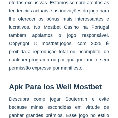
ofertas exclusivas. Estamos sempre atentos às
tendências actuais e às inovações do jogo para
lhe oferecer os bónus mais interessantes e
lucrativos. No Mostbet Casino na Portugal
também apoiamos o jogo responsável.
Copyright © mostbet-jogos. com 2025 É
proibida a reprodução total ou incompleto, de
qualquer programa ou por qualquer meio, sem
permissão expressa por manifiesto.
Apk Para Ios Weil Mostbet
Descubra como jogar Souterrain e evite
because minas escondidas em virtude de
ganhar grandes prêmios. Esse jogo no estilo