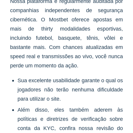
Nossa plataforma é regularmente auditada por
companhias independentes de segurança
cibernética. O Mostbet oferece apostas em
mais de thirty modalidades esportivas,
incluindo futebol, basquete, tênis, vôlei e
bastante mais. Com chances atualizadas em
speed real e transmissões ao vivo, você nunca
perde um momento da ação.
Sua excelente usabilidade garante o qual os
jogadores não terão nenhuma dificuldade
para utilizar o site.
Além disso, eles também aderem às
políticas e diretrizes de verificação sobre
conta da KYC, confira nossa revisão do