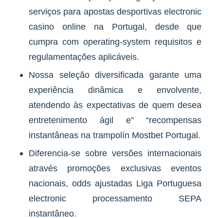
serviços para apostas desportivas electronic
casino online na Portugal, desde que
cumpra com operating-system requisitos e
regulamentações aplicáveis.
Nossa seleção diversificada garante uma
experiência dinâmica e envolvente,
atendendo às expectativas de quem desea
entretenimento ágil e” “recompensas
instantâneas na trampolín Mostbet Portugal.
Diferencia-se sobre versões internacionais
através promoções exclusivas eventos
nacionais, odds ajustadas Liga Portuguesa
electronic processamento SEPA
instantâneo.