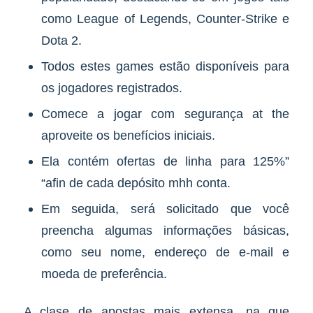
como League of Legends, Counter-Strike e
Dota 2.
Todos estes games estão disponíveis para
os jogadores registrados.
Comece a jogar com segurança at the
aproveite os benefícios iniciais.
Ela contém ofertas de linha para 125%”
“afin de cada depósito mhh conta.
Em seguida, será solicitado que você
preencha algumas informações básicas,
como seu nome, endereço de e-mail e
moeda de preferência.
A clase de apostas mais extensa, na que