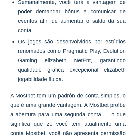
Semanalmente, você terá a vantagem de
poder demandar bônus e comunicar de
eventos afin de aumentar o saldo da sua
conta.
Os jogos são desenvolvidos por estúdios
renomados como Pragmatic Play, Evolution
Gaming elizabeth NetEnt, garantindo
qualidade gráfica excepcional elizabeth
jogabilidade fluida.
A Mostbet tem um padrón de conta simples, o
que é uma grande vantagem. A Mostbet proíbe
a abertura para uma segunda conta — o que
significa que ze você tem atualmente uma
conta Mostbet, você não apresenta permissão