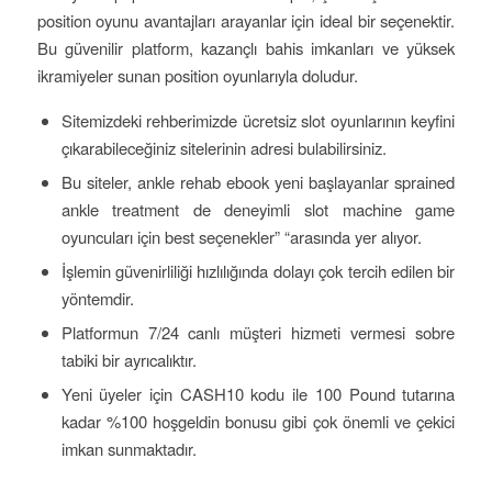
position oyunu avantajları arayanlar için ideal bir seçenektir.
Bu güvenilir platform, kazançlı bahis imkanları ve yüksek
ikramiyeler sunan position oyunlarıyla doludur.
Sitemizdeki rehberimizde ücretsiz slot oyunlarının keyfini
çıkarabileceğiniz sitelerinin adresi bulabilirsiniz.
Bu siteler, ankle rehab ebook yeni başlayanlar sprained
ankle treatment de deneyimli slot machine game
oyuncuları için best seçenekler” “arasında yer alıyor.
İşlemin güvenirliliği hızlılığında dolayı çok tercih edilen bir
yöntemdir.
Platformun 7/24 canlı müşteri hizmeti vermesi sobre
tabiki bir ayrıcalıktır.
Yeni üyeler için CASH10 kodu ile 100 Pound tutarına
kadar %100 hoşgeldin bonusu gibi çok önemli ve çekici
imkan sunmaktadır.