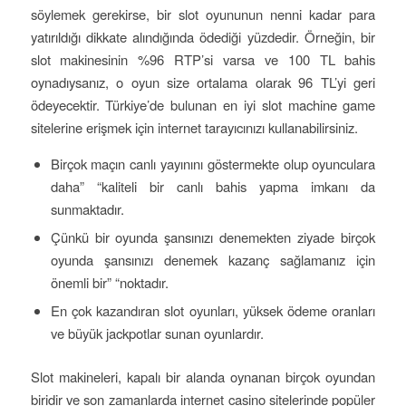
söylemek gerekirse, bir slot oyununun nenni kadar para
yatırıldığı dikkate alındığında ödediği yüzdedir. Örneğin, bir
slot makinesinin %96 RTP’si varsa ve 100 TL bahis
oynadıysanız, o oyun size ortalama olarak 96 TL’yi geri
ödeyecektir. Türkiye’de bulunan en iyi slot machine game
sitelerine erişmek için internet tarayıcınızı kullanabilirsiniz.
Birçok maçın canlı yayınını göstermekte olup oyunculara
daha” “kaliteli bir canlı bahis yapma imkanı da
sunmaktadır.
Çünkü bir oyunda şansınızı denemekten ziyade birçok
oyunda şansınızı denemek kazanç sağlamanız için
önemli bir” “noktadır.
En çok kazandıran slot oyunları, yüksek ödeme oranları
ve büyük jackpotlar sunan oyunlardır.
Slot makineleri, kapalı bir alanda oynanan birçok oyundan
biridir ve son zamanlarda internet casino sitelerinde popüler