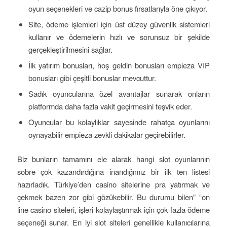
oyun seçenekleri ve cazip bonus fırsatlarıyla öne çıkıyor.
Site, ödeme işlemleri için üst düzey güvenlik sistemleri
kullanır ve ödemelerin hızlı ve sorunsuz bir şekilde
gerçekleştirilmesini sağlar.
İlk yatırım bonusları, hoş geldin bonusları empieza VIP
bonusları gibi çeşitli bonuslar mevcuttur.
Sadık oyuncularına özel avantajlar sunarak onların
platformda daha fazla vakit geçirmesini teşvik eder.
Oyuncular bu kolaylıklar sayesinde rahatça oyunlarını
oynayabilir empieza zevkli dakikalar geçirebilirler.
Biz bunların tamamını ele alarak hangi slot oyunlarının
sobre çok kazandırdığına inandığımız bir ilk ten listesi
hazırladık. Türkiye’den casino sitelerine pra yatırmak ve
çekmek bazen zor gibi gözükebilir. Bu durumu bilen” “on
line casino siteleri, işleri kolaylaştırmak için çok fazla ödeme
seçeneği sunar. En iyi slot siteleri genellikle kullanıcılarına