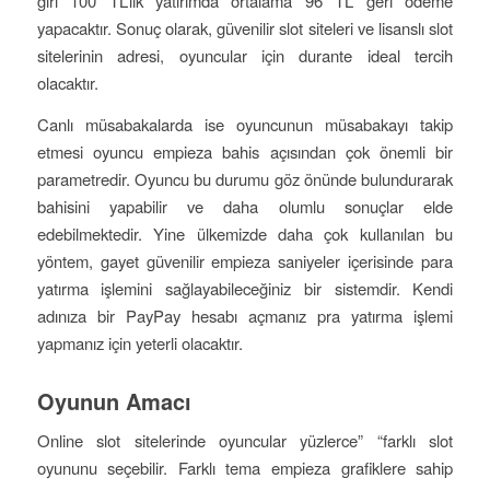
girl 100 TL’lik yatırımda ortalama 96 TL geri ödeme
yapacaktır. Sonuç olarak, güvenilir slot siteleri ve lisanslı slot
sitelerinin adresi, oyuncular için durante ideal tercih
olacaktır.
Canlı müsabakalarda ise oyuncunun müsabakayı takip
etmesi oyuncu empieza bahis açısından çok önemli bir
parametredir. Oyuncu bu durumu göz önünde bulundurarak
bahisini yapabilir ve daha olumlu sonuçlar elde
edebilmektedir. Yine ülkemizde daha çok kullanılan bu
yöntem, gayet güvenilir empieza saniyeler içerisinde para
yatırma işlemini sağlayabileceğiniz bir sistemdir. Kendi
adınıza bir PayPay hesabı açmanız pra yatırma işlemi
yapmanız için yeterli olacaktır.
Oyunun Amacı
Online slot sitelerinde oyuncular yüzlerce” “farklı slot
oyununu seçebilir. Farklı tema empieza grafiklere sahip