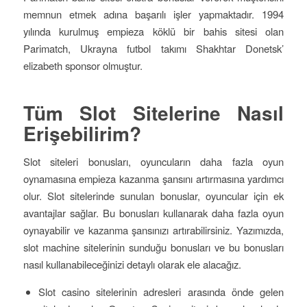
memnun etmek adına başarılı işler yapmaktadır. 1994
yılında kurulmuş empieza köklü bir bahis sitesi olan
Parimatch, Ukrayna futbol takımı Shakhtar Donetsk’
elizabeth sponsor olmuştur.
Tüm Slot Sitelerine Nasıl
Erişebilirim?
Slot siteleri bonusları, oyuncuların daha fazla oyun
oynamasına empieza kazanma şansını artırmasına yardımcı
olur. Slot sitelerinde sunulan bonuslar, oyuncular için ek
avantajlar sağlar. Bu bonusları kullanarak daha fazla oyun
oynayabilir ve kazanma şansınızı artırabilirsiniz. Yazımızda,
slot machine sitelerinin sunduğu bonusları ve bu bonusları
nasıl kullanabileceğinizi detaylı olarak ele alacağız.
Slot casino sitelerinin adresleri arasında önde gelen