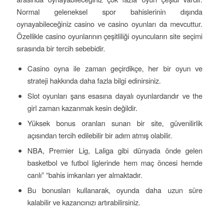
Normal geleneksel spor bahislerinin dışında
oynayabileceğiniz casino ve casino oyunları da mevcuttur.
Özellikle casino oyunlarının çeşitliliği oyuncuların site seçimi
sırasında bir tercih sebebidir.
Casino oyna ile zaman geçirdikçe, her bir oyun ve
strateji hakkında daha fazla bilgi edinirsiniz.
Slot oyunları şans esasına dayalı oyunlardandır ve the
girl zaman kazanmak kesin değildir.
Yüksek bonus oranları sunan bir site, güvenilirlik
açısından tercih edilebilir bir adım atmış olabilir.
NBA, Premier Lig, Laliga gibi dünyada önde gelen
basketbol ve futbol liglerinde hem maç öncesi hemde
canlı” “bahis imkanları yer almaktadır.
Bu bonusları kullanarak, oyunda daha uzun süre
kalabilir ve kazancınızı artırabilirsiniz.