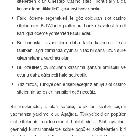
sitelerden olan Onestep Casino sitesi, bonuslarıyla da
kullanıcıların dikkatini” “çekmeyi başarmıştır.
Farklı ödeme seçenekleri ile göz dolduran slot casino
sitelerinden BetWinner platformu, banka havalesi, kredi
kartı gibi ödeme yöntemleri kabul eder.
Bu bonuslar, oyunculara daha fazla kazanma fırsatı
tanırken, aynı zamanda oyunların tadını daha uzun süre
çıkarmalarına yardımcı olur.
Bu özellikler, oyuncuların kazanma şansını artırabilir ve
oyunu daha eğlenceli hale getirebilir.
Yazımızda, Türkiye’den erişebileceğiniz en iyi slot casino
sitelerinin adresleri hangileri değineceğiz.
Bu incelemeler, siteleri karşılaştırarak en kaliteli seçimi
yapmanıza yardımcı olur. Aşağıda, Türkiye’deki en popüler
slot sitelerinin incelemelerini bulabilirsiniz. Slot oyunları,
çevrimiçi kumarhanelerde sobre popüler aktivitelerden biri