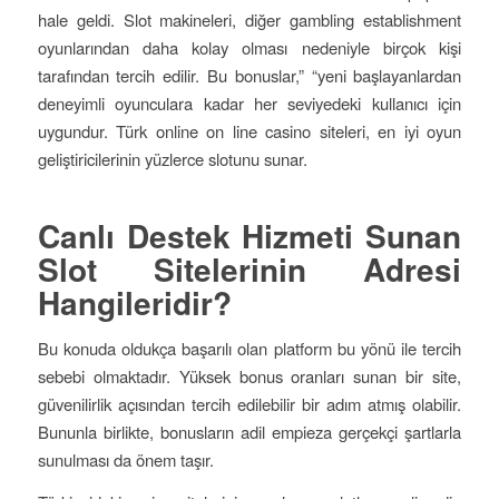
hale geldi. Slot makineleri, diğer gambling establishment
oyunlarından daha kolay olması nedeniyle birçok kişi
tarafından tercih edilir. Bu bonuslar,” “yeni başlayanlardan
deneyimli oyunculara kadar her seviyedeki kullanıcı için
uygundur. Türk online on line casino siteleri, en iyi oyun
geliştiricilerinin yüzlerce slotunu sunar.
Canlı Destek Hizmeti Sunan
Slot Sitelerinin Adresi
Hangileridir?
Bu konuda oldukça başarılı olan platform bu yönü ile tercih
sebebi olmaktadır. Yüksek bonus oranları sunan bir site,
güvenilirlik açısından tercih edilebilir bir adım atmış olabilir.
Bununla birlikte, bonusların adil empieza gerçekçi şartlarla
sunulması da önem taşır.