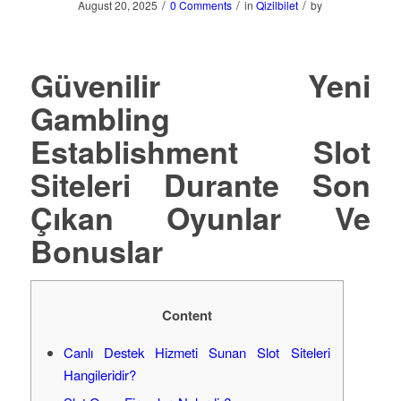
/
/
/
August 20, 2025
0 Comments
in
Qizilbilet
by
Güvenilir Yeni
Gambling
Establishment Slot
Siteleri Durante Son
Çıkan Oyunlar Ve
Bonuslar
Content
Canlı Destek Hizmeti Sunan Slot Siteleri
Hangileridir?