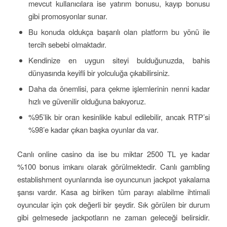
mevcut kullanıcılara ise yatırım bonusu, kayıp bonusu
gibi promosyonlar sunar.
Bu konuda oldukça başarılı olan platform bu yönü ile
tercih sebebi olmaktadır.
Kendinize en uygun siteyi bulduğunuzda, bahis
dünyasında keyifli bir yolculuğa çıkabilirsiniz.
Daha da önemlisi, para çekme işlemlerinin nenni kadar
hızlı ve güvenilir olduğuna bakıyoruz.
%95’lik bir oran kesinlikle kabul edilebilir, ancak RTP’si
%98’e kadar çıkan başka oyunlar da var.
Canlı online casino da ise bu miktar 2500 TL ye kadar
%100 bonus imkanı olarak görülmektedir. Canlı gambling
establishment oyunlarında ise oyuncunun jackpot yakalama
şansı vardır. Kasa ag biriken tüm parayı alabilme ihtimali
oyuncular için çok değerli bir şeydir. Sık görülen bir durum
gibi gelmesede jackpotların ne zaman geleceği belirsidir.