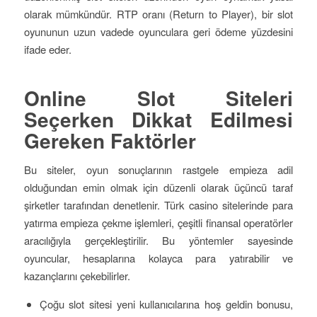
olarak mümkündür. RTP oranı (Return to Player), bir slot
oyununun uzun vadede oyunculara geri ödeme yüzdesini
ifade eder.
Online Slot Siteleri
Seçerken Dikkat Edilmesi
Gereken Faktörler
Bu siteler, oyun sonuçlarının rastgele empieza adil
olduğundan emin olmak için düzenli olarak üçüncü taraf
şirketler tarafından denetlenir. Türk casino sitelerinde para
yatırma empieza çekme işlemleri, çeşitli finansal operatörler
aracılığıyla gerçekleştirilir. Bu yöntemler sayesinde
oyuncular, hesaplarına kolayca para yatırabilir ve
kazançlarını çekebilirler.
Çoğu slot sitesi yeni kullanıcılarına hoş geldin bonusu,