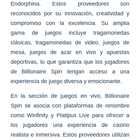
Endorphina. Estos proveedores son
reconocidos por su innovación, creatividad y
compromiso con la excelencia. Su amplia
gama de juegos incluye tragamonedas
clásicas, tragamonedas de video, juegos de
mesa, juegos de azar en vivo y apuestas
deportivas, lo que garantiza que los jugadores
de Billionaire Spin tengan acceso a una
experiencia de juego diversa y emocionante.
En la sección de juegos en vivo, Billionaire
Spin se asocia con plataformas de renombre
como Winfinity y Platipus Live para ofrecer a
los jugadores una experiencia de casino
realista e inmersiva. Estos proveedores utilizan