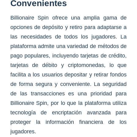
Convenientes
Billionaire Spin ofrece una amplia gama de
opciones de depósito y retiro para adaptarse a
las necesidades de todos los jugadores. La
plataforma admite una variedad de métodos de
pago populares, incluyendo tarjetas de crédito,
tarjetas de débito y criptomonedas, lo que
facilita a los usuarios depositar y retirar fondos
de forma segura y conveniente. La seguridad
de las transacciones es una prioridad para
Billionaire Spin, por lo que la plataforma utiliza
tecnología de encriptación avanzada para
proteger la información financiera de los
jugadores.