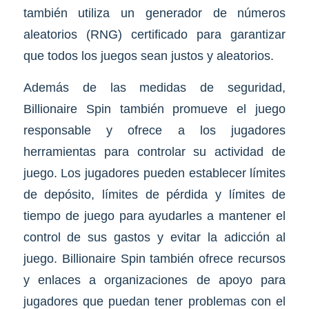
también utiliza un generador de números
aleatorios (RNG) certificado para garantizar
que todos los juegos sean justos y aleatorios.
Además de las medidas de seguridad,
Billionaire Spin también promueve el juego
responsable y ofrece a los jugadores
herramientas para controlar su actividad de
juego. Los jugadores pueden establecer límites
de depósito, límites de pérdida y límites de
tiempo de juego para ayudarles a mantener el
control de sus gastos y evitar la adicción al
juego. Billionaire Spin también ofrece recursos
y enlaces a organizaciones de apoyo para
jugadores que puedan tener problemas con el