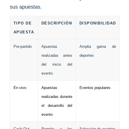
sus apuestas.
TIPO DE
DESCRIPCIÓN
DISPONIBILIDAD
APUESTA
Pre-partido
Apuestas
Amplia gama de
realizadas antes
deportes
del inicio del
evento
En vivo
Apuestas
Eventos populares
realizadas durante
el desarrollo del
evento
Cash Out
Permite a los
Selección de eventos