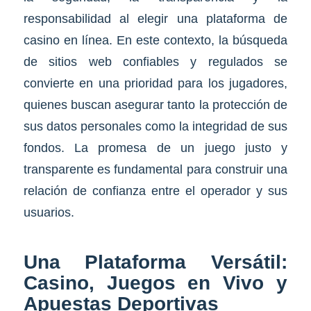
responsabilidad al elegir una plataforma de
casino en línea. En este contexto, la búsqueda
de sitios web confiables y regulados se
convierte en una prioridad para los jugadores,
quienes buscan asegurar tanto la protección de
sus datos personales como la integridad de sus
fondos. La promesa de un juego justo y
transparente es fundamental para construir una
relación de confianza entre el operador y sus
usuarios.
Una Plataforma Versátil:
Casino, Juegos en Vivo y
Apuestas Deportivas