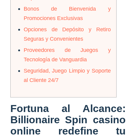
Bonos de Bienvenida y
Promociones Exclusivas
Opciones de Depósito y Retiro
Seguras y Convenientes
Proveedores de Juegos y
Tecnología de Vanguardia
Seguridad, Juego Limpio y Soporte
al Cliente 24/7
Fortuna al Alcance:
Billionaire Spin casino
online redefine tu