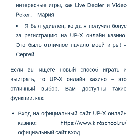
интересные игры, как Live Dealer и Video
Poker. – Мария
Я был удивлен, когда я получил бонус
за регистрацию на UP-X онлайн казино.
Это было отличное начало моей игры! –
Сергей
Если вы ищете новый способ играть и
выиграть, то UP-X онлайн казино – это
отличный выбор. Вам доступны такие
функции, как:
Вход на официальный сайт UP-X онлайн
казино: https://www.kir6school.ru/
официальный сайт вход