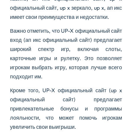
официальный сайт, up x зеркало, up x, ап икс
имеет свои преимущества и недостатки.
Важно отметить, что UP-X официальный сайт
вход (ап икс официальный сайт) предлагает
широкий спектр игр, включая слоты,
карточные игры и рулетку. Это позволяет
игрокам выбрать игру, которая лучше всего
подходит им.
Кроме того, UP-X официальный сайт (up x
официальный сайт) предлагает
привлекательные бонусы и программы
лояльности, что может помочь игрокам
увеличить свои выигрыши.