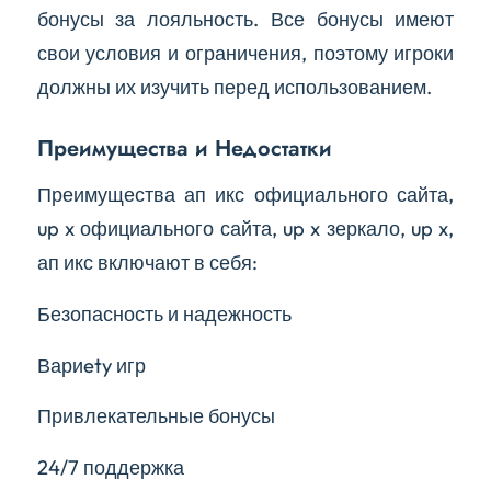
бонусы за лояльность. Все бонусы имеют
свои условия и ограничения, поэтому игроки
должны их изучить перед использованием.
Преимущества и Недостатки
Преимущества ап икс официального сайта,
up x официального сайта, up x зеркало, up x,
ап икс включают в себя:
Безопасность и надежность
Вариety игр
Привлекательные бонусы
24/7 поддержка