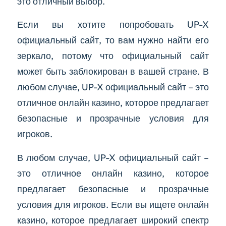
это отличный выбор.
Если вы хотите попробовать UP-X
официальный сайт, то вам нужно найти его
зеркало, потому что официальный сайт
может быть заблокирован в вашей стране. В
любом случае, UP-X официальный сайт – это
отличное онлайн казино, которое предлагает
безопасные и прозрачные условия для
игроков.
В любом случае, UP-X официальный сайт –
это отличное онлайн казино, которое
предлагает безопасные и прозрачные
условия для игроков. Если вы ищете онлайн
казино, которое предлагает широкий спектр