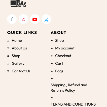
QUICK LINKS
ABOUT
Home
Shop
About Us
My account
Shop
Checkout
Gallery
Cart
Contact Us
Faqs
Shipping , Refund and
Returns Policy
TERMS AND CONDITIONS