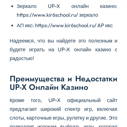
Зеркало UP-X онлайн казино:
https://www.kir6school.ru/ зеркало
АП икс: https://www.kir6school.ru/ AP икс
Надеемся, что вы найдете это полезным и
будете играть на UP-X онлайн казино с
радостью!
Преимущества и Недостатки
UP-X Онлайн Казино
Кроме того, UP-X официальный сайт
предлагает широкий спектр игр, включая
слоты, карточные игры, рулетку и другие. Это
позволяет игрокам выбрать игру, которая