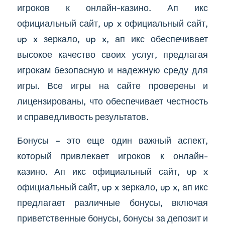
игроков к онлайн-казино. Ап икс
официальный сайт, up x официальный сайт,
up x зеркало, up x, ап икс обеспечивает
высокое качество своих услуг, предлагая
игрокам безопасную и надежную среду для
игры. Все игры на сайте проверены и
лицензированы, что обеспечивает честность
и справедливость результатов.
Бонусы – это еще один важный аспект,
который привлекает игроков к онлайн-
казино. Ап икс официальный сайт, up x
официальный сайт, up x зеркало, up x, ап икс
предлагает различные бонусы, включая
приветственные бонусы, бонусы за депозит и