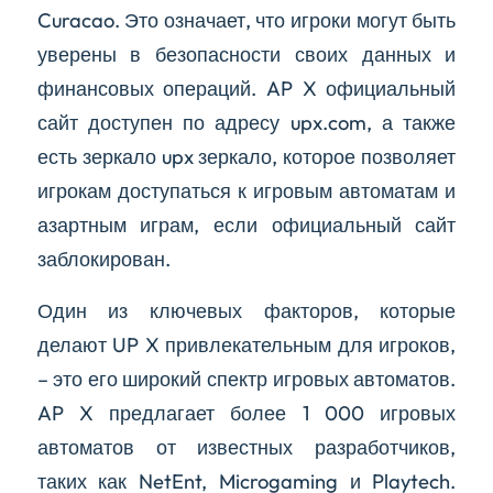
Curacao. Это означает, что игроки могут быть
уверены в безопасности своих данных и
финансовых операций. AP X официальный
сайт доступен по адресу upx.com, а также
есть зеркало upx зеркало, которое позволяет
игрокам доступаться к игровым автоматам и
азартным играм, если официальный сайт
заблокирован.
Один из ключевых факторов, которые
делают UP X привлекательным для игроков,
– это его широкий спектр игровых автоматов.
AP X предлагает более 1 000 игровых
автоматов от известных разработчиков,
таких как NetEnt, Microgaming и Playtech.