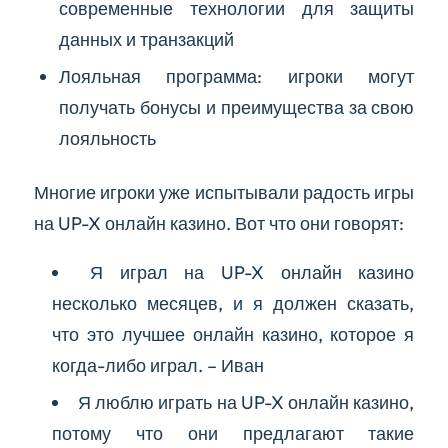
современные технологии для защиты
данных и транзакций
Лояльная программа: игроки могут
получать бонусы и преимущества за свою
лояльность
Многие игроки уже испытывали радость игры
на UP-X онлайн казино. Вот что они говорят:
Я играл на UP-X онлайн казино
несколько месяцев, и я должен сказать,
что это лучшее онлайн казино, которое я
когда-либо играл. – Иван
Я люблю играть на UP-X онлайн казино,
потому что они предлагают такие