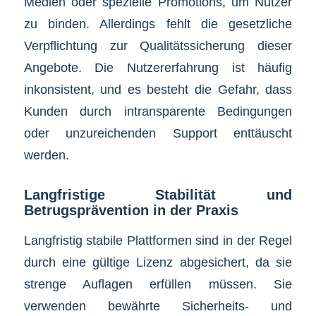
Medien oder spezielle Promotions, um Nutzer
zu binden. Allerdings fehlt die gesetzliche
Verpflichtung zur Qualitätssicherung dieser
Angebote. Die Nutzererfahrung ist häufig
inkonsistent, und es besteht die Gefahr, dass
Kunden durch intransparente Bedingungen
oder unzureichenden Support enttäuscht
werden.
Langfristige Stabilität und
Betrugsprävention in der Praxis
Langfristig stabile Plattformen sind in der Regel
durch eine gültige Lizenz abgesichert, da sie
strenge Auflagen erfüllen müssen. Sie
verwenden bewährte Sicherheits- und