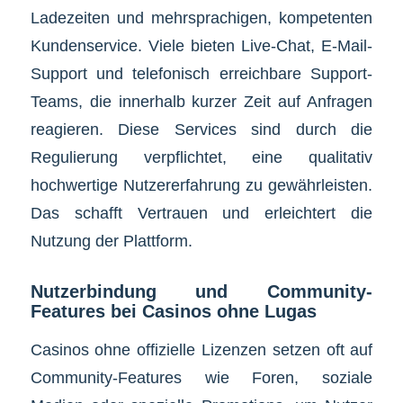
Ladezeiten und mehrsprachigen, kompetenten
Kundenservice. Viele bieten Live-Chat, E-Mail-
Support und telefonisch erreichbare Support-
Teams, die innerhalb kurzer Zeit auf Anfragen
reagieren. Diese Services sind durch die
Regulierung verpflichtet, eine qualitativ
hochwertige Nutzererfahrung zu gewährleisten.
Das schafft Vertrauen und erleichtert die
Nutzung der Plattform.
Nutzerbindung und Community-
Features bei Casinos ohne Lugas
Casinos ohne offizielle Lizenzen setzen oft auf
Community-Features wie Foren, soziale