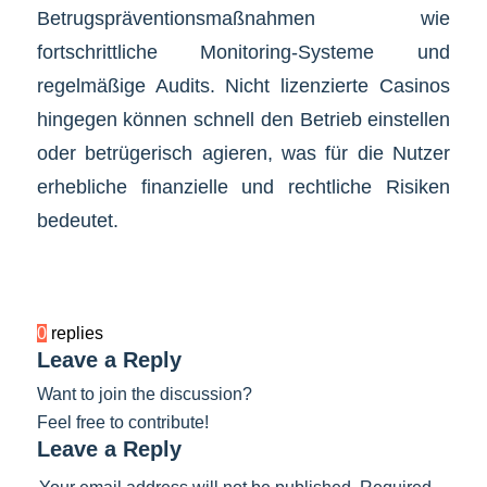
Betrugspräventionsmaßnahmen wie
fortschrittliche Monitoring-Systeme und
regelmäßige Audits. Nicht lizenzierte Casinos
hingegen können schnell den Betrieb einstellen
oder betrügerisch agieren, was für die Nutzer
erhebliche finanzielle und rechtliche Risiken
bedeutet.
0
replies
Leave a Reply
Want to join the discussion?
Feel free to contribute!
Leave a Reply