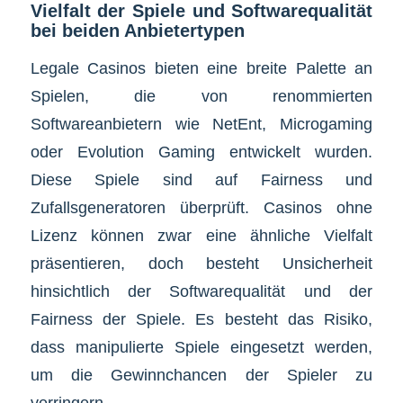
Vielfalt der Spiele und Softwarequalität
bei beiden Anbietertypen
Legale Casinos bieten eine breite Palette an
Spielen, die von renommierten
Softwareanbietern wie NetEnt, Microgaming
oder Evolution Gaming entwickelt wurden.
Diese Spiele sind auf Fairness und
Zufallsgeneratoren überprüft. Casinos ohne
Lizenz können zwar eine ähnliche Vielfalt
präsentieren, doch besteht Unsicherheit
hinsichtlich der Softwarequalität und der
Fairness der Spiele. Es besteht das Risiko,
dass manipulierte Spiele eingesetzt werden,
um die Gewinnchancen der Spieler zu
verringern.