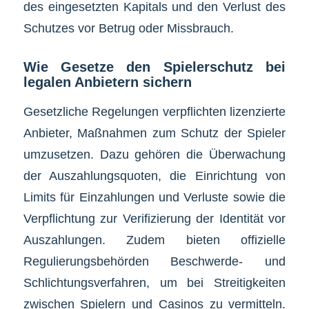
des eingesetzten Kapitals und den Verlust des
Schutzes vor Betrug oder Missbrauch.
Wie Gesetze den Spielerschutz bei
legalen Anbietern sichern
Gesetzliche Regelungen verpflichten lizenzierte
Anbieter, Maßnahmen zum Schutz der Spieler
umzusetzen. Dazu gehören die Überwachung
der Auszahlungsquoten, die Einrichtung von
Limits für Einzahlungen und Verluste sowie die
Verpflichtung zur Verifizierung der Identität vor
Auszahlungen. Zudem bieten offizielle
Regulierungsbehörden Beschwerde- und
Schlichtungsverfahren, um bei Streitigkeiten
zwischen Spielern und Casinos zu vermitteln.