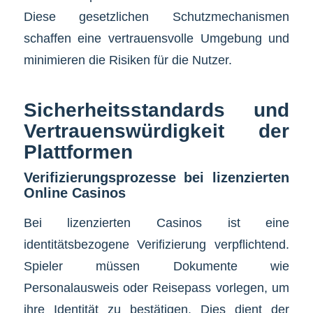
Diese gesetzlichen Schutzmechanismen
schaffen eine vertrauensvolle Umgebung und
minimieren die Risiken für die Nutzer.
Sicherheitsstandards und
Vertrauenswürdigkeit der
Plattformen
Verifizierungsprozesse bei lizenzierten
Online Casinos
Bei lizenzierten Casinos ist eine
identitätsbezogene Verifizierung verpflichtend.
Spieler müssen Dokumente wie
Personalausweis oder Reisepass vorlegen, um
ihre Identität zu bestätigen. Dies dient der