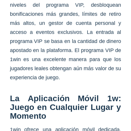
niveles del programa VIP, desbloquean
bonificaciones más grandes, límites de retiro
más altos, un gestor de cuenta personal y
acceso a eventos exclusivos. La entrada al
programa VIP se basa en la cantidad de dinero
apostado en la plataforma. El programa VIP de
1win es una excelente manera para que los
jugadores leales obtengan aún más valor de su
experiencia de juego.
La Aplicación Móvil 1w:
Juego en Cualquier Lugar y
Momento
1win ofrece una aplicación móvil dedicada,