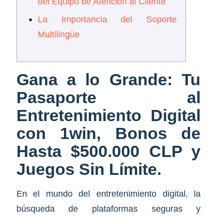
del Equipo de Atención al Cliente
La Importancia del Soporte
Multilingüe
Gana a lo Grande: Tu
Pasaporte al
Entretenimiento Digital
con 1win, Bonos de
Hasta $500.000 CLP y
Juegos Sin Límite.
En el mundo del entretenimiento digital, la
búsqueda de plataformas seguras y