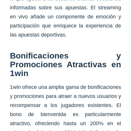
informadas sobre sus apuestas. El streaming
en vivo añade un componente de emoción y
participación que enriquece la experiencia de
las apuestas deportivas.
Bonificaciones y
Promociones Atractivas en
1win
1win ofrece una amplia gama de bonificaciones
y promociones para atraer a nuevos usuarios y
recompensar a los jugadores existentes. El
bono de bienvenida es particularmente
atractivo, ofreciendo hasta un 200% en el