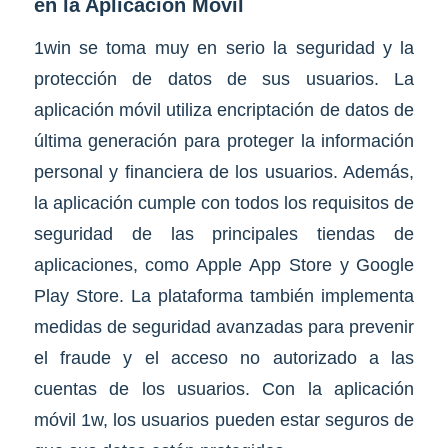
en la Aplicación Móvil
1win se toma muy en serio la seguridad y la
protección de datos de sus usuarios. La
aplicación móvil utiliza encriptación de datos de
última generación para proteger la información
personal y financiera de los usuarios. Además,
la aplicación cumple con todos los requisitos de
seguridad de las principales tiendas de
aplicaciones, como Apple App Store y Google
Play Store. La plataforma también implementa
medidas de seguridad avanzadas para prevenir
el fraude y el acceso no autorizado a las
cuentas de los usuarios. Con la aplicación
móvil 1w, los usuarios pueden estar seguros de