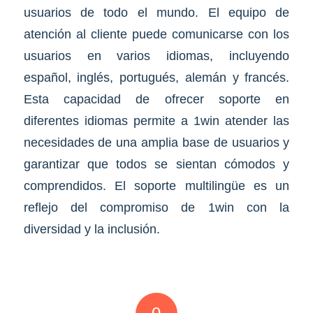
usuarios de todo el mundo. El equipo de
atención al cliente puede comunicarse con los
usuarios en varios idiomas, incluyendo
español, inglés, portugués, alemán y francés.
Esta capacidad de ofrecer soporte en
diferentes idiomas permite a 1win atender las
necesidades de una amplia base de usuarios y
garantizar que todos se sientan cómodos y
comprendidos. El soporte multilingüe es un
reflejo del compromiso de 1win con la
diversidad y la inclusión.