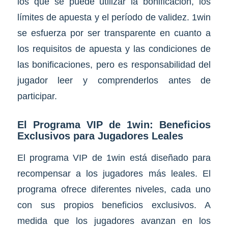
los que se puede utilizar la bonificación, los
límites de apuesta y el período de validez. 1win
se esfuerza por ser transparente en cuanto a
los requisitos de apuesta y las condiciones de
las bonificaciones, pero es responsabilidad del
jugador leer y comprenderlos antes de
participar.
El Programa VIP de 1win: Beneficios
Exclusivos para Jugadores Leales
El programa VIP de 1win está diseñado para
recompensar a los jugadores más leales. El
programa ofrece diferentes niveles, cada uno
con sus propios beneficios exclusivos. A
medida que los jugadores avanzan en los