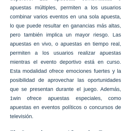
apuestas múltiples, permiten a los usuarios
combinar varios eventos en una sola apuesta,
lo que puede resultar en ganancias más altas,
pero también implica un mayor riesgo. Las
apuestas en vivo, o apuestas en tiempo real,
permiten a los usuarios realizar apuestas
mientras el evento deportivo está en curso.
Esta modalidad ofrece emociones fuertes y la
posibilidad de aprovechar las oportunidades
que se presentan durante el juego. Además,
1win ofrece apuestas especiales, como
apuestas en eventos políticos o concursos de
televisión.