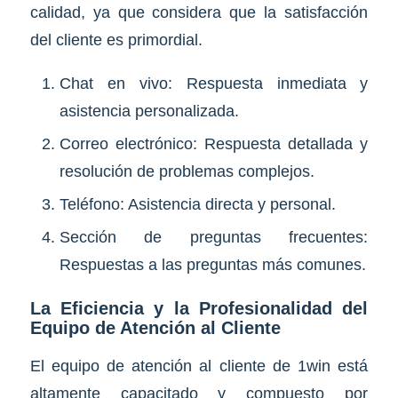
calidad, ya que considera que la satisfacción
del cliente es primordial.
Chat en vivo: Respuesta inmediata y
asistencia personalizada.
Correo electrónico: Respuesta detallada y
resolución de problemas complejos.
Teléfono: Asistencia directa y personal.
Sección de preguntas frecuentes:
Respuestas a las preguntas más comunes.
La Eficiencia y la Profesionalidad del
Equipo de Atención al Cliente
El equipo de atención al cliente de 1win está
altamente capacitado y compuesto por