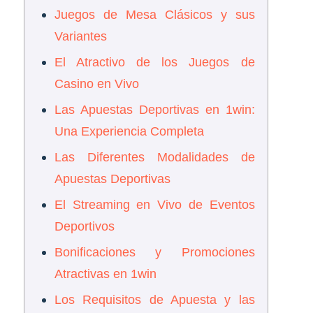
Juegos de Mesa Clásicos y sus
Variantes
El Atractivo de los Juegos de
Casino en Vivo
Las Apuestas Deportivas en 1win:
Una Experiencia Completa
Las Diferentes Modalidades de
Apuestas Deportivas
El Streaming en Vivo de Eventos
Deportivos
Bonificaciones y Promociones
Atractivas en 1win
Los Requisitos de Apuesta y las