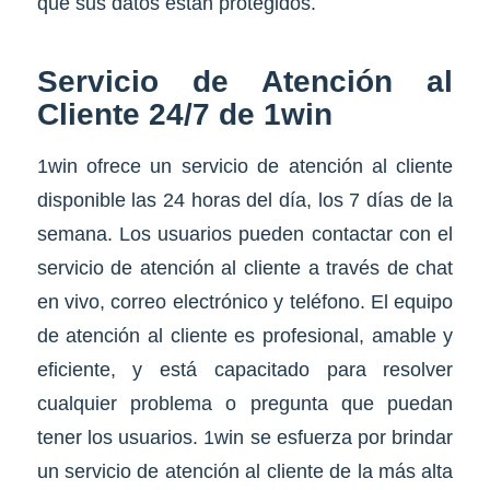
que sus datos están protegidos.
Servicio de Atención al
Cliente 24/7 de 1win
1win ofrece un servicio de atención al cliente
disponible las 24 horas del día, los 7 días de la
semana. Los usuarios pueden contactar con el
servicio de atención al cliente a través de chat
en vivo, correo electrónico y teléfono. El equipo
de atención al cliente es profesional, amable y
eficiente, y está capacitado para resolver
cualquier problema o pregunta que puedan
tener los usuarios. 1win se esfuerza por brindar
un servicio de atención al cliente de la más alta