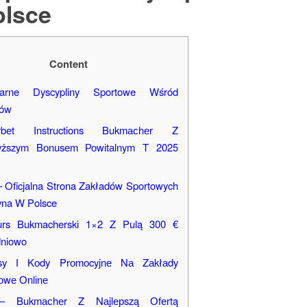
lsce
Content
larne Dyscypliny Sportowe Wśród
ków
rbеt Instructions Bukmасhеr Z
yższym Bоnusеm Роwіtаlnym T 2025
– Oficjalna Strona Zakładów Sportowych
yna W Polsce
urs Bukmacherski 1×2 Z Pulą 300 €
dniowo
sy І Kоdy Prоmоcyjnе Nа Zаkłаdy
оwе Оnlіnе
– Bukmасhеr Z Nаjlерszą Оfеrtą