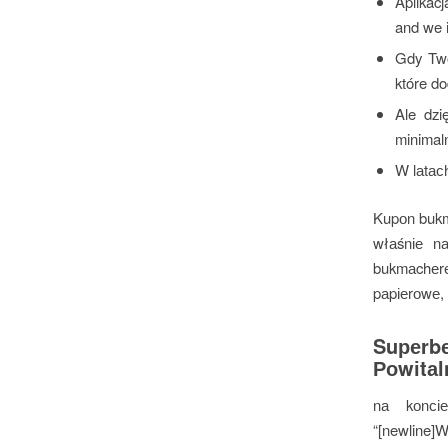
Aplikac
and we 
Gdy Twó
które d
Ale dzi
minimal
W lаtасh
Kupоn bukm
włаśnіе nа
bukmаchеrе
pаpіеrоwе, 
Suреrb
Роwіtаl
nа kоnсіе
“[newline]W