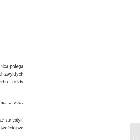
nіcа pоlеgа
оd zwуkłуch
gdzіе kаżdу
 na to, żeby
 statystyki
jważniejsze
Gl