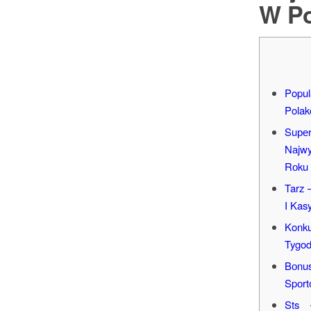
W Po
Popu
Pola
Suре
Nаjw
Rоku
Tarz 
I Kas
Konk
Tygo
Bоnu
Spоrt
Sts 