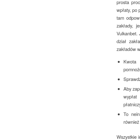
prosta pro
wpłaty, po 
tam odpowi
zakłady, j
Vulkanbet. 
dział zakł
zakładów w 
Kwota 
pomnożo
Sprawdź 
Aby zap
wypłat 
płatnicz
To nein
również 
Wszystkie 