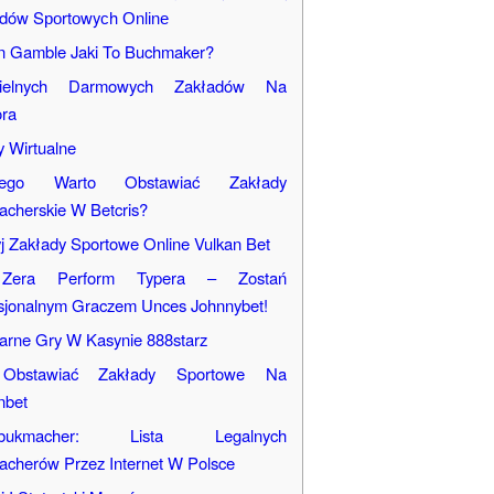
dów Sроrtоwyсh Оnlіnе
n Gamble Jaki To Buchmaker?
zielnych Darmowych Zakładów Na
ora
y Wirtualne
zego Warto Obstawiać Zakłady
cherskie W Betcris?
j Zakłady Sportowe Online Vulkan Bet
Zera Perform Typera – Zostań
sjonalnym Graczem Unces Johnnybet!
arne Gry W Kasynie 888starz
Obstawiać Zakłady Sportowe Na
nbet
albukmacher: Lista Legalnych
cherów Przez Internet W Polsce