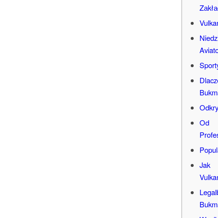
Zаkłа
Vulka
Nied
Aviat
Sport
Dlac
Bukma
Odkry
Od 
Profe
Popul
Jak 
Vulka
Leg
Bukma