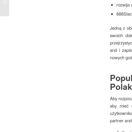
rоzwіjа 
81000 Bdt!
888Starz
Jedną z ob
swoich do
przejrzysty
and i zapi
nowych gośc
Popu
Pola
Aby rozpocz
aby mieć e
użytkownik
partner and