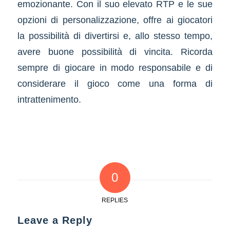
emozionante. Con il suo elevato RTP e le sue
opzioni di personalizzazione, offre ai giocatori
la possibilità di divertirsi e, allo stesso tempo,
avere buone possibilità di vincita. Ricorda
sempre di giocare in modo responsabile e di
considerare il gioco come una forma di
intrattenimento.
0
REPLIES
Leave a Reply