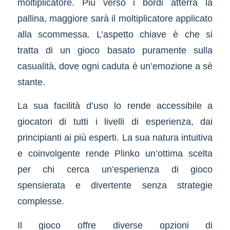
moltiplicatore. Più verso i bordi atterra la
pallina, maggiore sarà il moltiplicatore applicato
alla scommessa. L’aspetto chiave è che si
tratta di un gioco basato puramente sulla
casualità, dove ogni caduta è un’emozione a sè
stante.
La sua facilità d’uso lo rende accessibile a
giocatori di tutti i livelli di esperienza, dai
principianti ai più esperti. La sua natura intuitiva
e coinvolgente rende Plinko un’ottima scelta
per chi cerca un’esperienza di gioco
spensierata e divertente senza strategie
complesse.
Il gioco offre diverse opzioni di