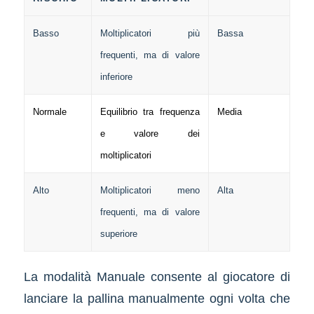
Basso
Moltiplicatori più
Bassa
frequenti, ma di valore
inferiore
Normale
Equilibrio tra frequenza
Media
e valore dei
moltiplicatori
Alto
Moltiplicatori meno
Alta
frequenti, ma di valore
superiore
La modalità Manuale consente al giocatore di
lanciare la pallina manualmente ogni volta che