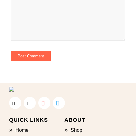
QUICK LINKS
ABOUT
Home
Shop