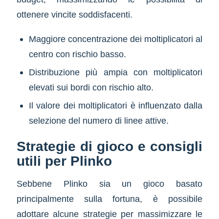
ottenere vincite soddisfacenti.
Maggiore concentrazione dei moltiplicatori al
centro con rischio basso.
Distribuzione più ampia con moltiplicatori
elevati sui bordi con rischio alto.
Il valore dei moltiplicatori è influenzato dalla
selezione del numero di linee attive.
Strategie di gioco e consigli
utili per Plinko
Sebbene Plinko sia un gioco basato
principalmente sulla fortuna, è possibile
adottare alcune strategie per massimizzare le