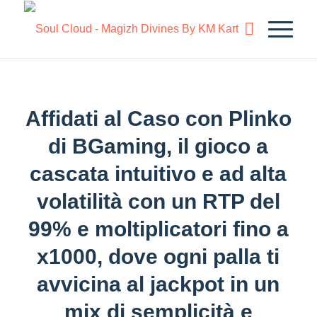
Affidati al Caso con Plinko
di BGaming, il gioco a
cascata intuitivo e ad alta
volatilità con un RTP del
99% e moltiplicatori fino a
x1000, dove ogni palla ti
avvicina al jackpot in un
mix di semplicità e