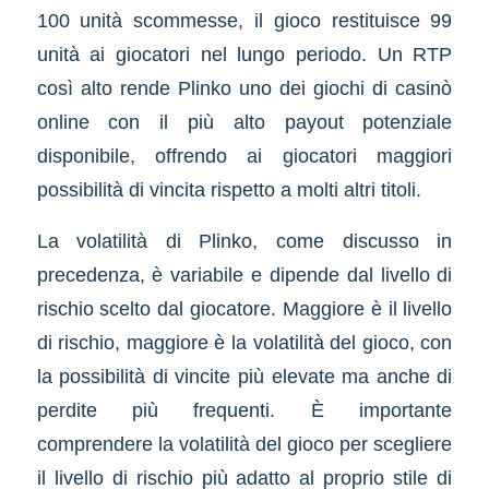
100 unità scommesse, il gioco restituisce 99
unità ai giocatori nel lungo periodo. Un RTP
così alto rende Plinko uno dei giochi di casinò
online con il più alto payout potenziale
disponibile, offrendo ai giocatori maggiori
possibilità di vincita rispetto a molti altri titoli.
La volatilità di Plinko, come discusso in
precedenza, è variabile e dipende dal livello di
rischio scelto dal giocatore. Maggiore è il livello
di rischio, maggiore è la volatilità del gioco, con
la possibilità di vincite più elevate ma anche di
perdite più frequenti. È importante
comprendere la volatilità del gioco per scegliere
il livello di rischio più adatto al proprio stile di