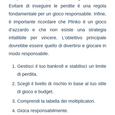
Evitare di inseguire le perdite è una regola
fondamentale per un gioco responsabile. Infine,
è importante ricordare che Plinko è un gioco
d’azzardo e che non esiste una strategia
infallibile per vincere. L’obiettivo principale
dovrebbe essere quello di divertirsi e giocare in
modo responsabile.
Gestisci il tuo bankroll e stabilisci un limite
di perdita.
Scegli il livello di rischio in base al tuo stile
di gioco e budget.
Comprendi la tabella dei moltiplicatori.
Gioca responsabilmente.