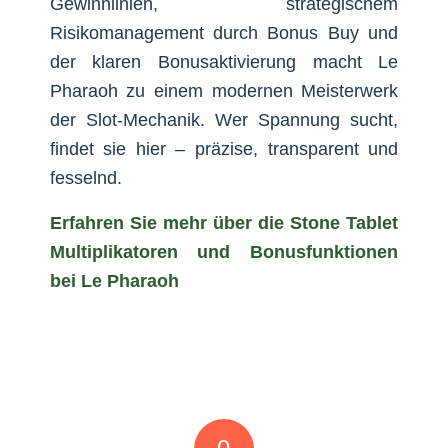
Gewinnlinien, strategischem
Risikomanagement durch Bonus Buy und
der klaren Bonusaktivierung macht Le
Pharaoh zu einem modernen Meisterwerk
der Slot-Mechanik. Wer Spannung sucht,
findet sie hier – präzise, transparent und
fesselnd.
Erfahren Sie mehr über die Stone Tablet
Multiplikatoren und Bonusfunktionen
bei Le Pharaoh