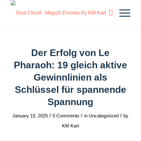
Der Erfolg von Le
Pharaoh: 19 gleich aktive
Gewinnlinien als
Schlüssel für spannende
Spannung
/
/
/
January 15, 2025
0 Comments
in
Uncategorized
by
KM Kart