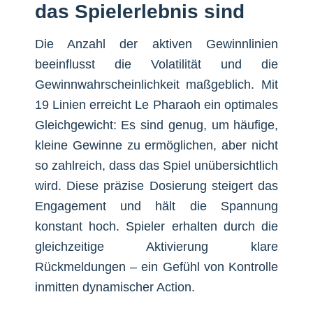
das Spielerlebnis sind
Die Anzahl der aktiven Gewinnlinien
beeinflusst die Volatilität und die
Gewinnwahrscheinlichkeit maßgeblich. Mit
19 Linien erreicht Le Pharaoh ein optimales
Gleichgewicht: Es sind genug, um häufige,
kleine Gewinne zu ermöglichen, aber nicht
so zahlreich, dass das Spiel unübersichtlich
wird. Diese präzise Dosierung steigert das
Engagement und hält die Spannung
konstant hoch. Spieler erhalten durch die
gleichzeitige Aktivierung klare
Rückmeldungen – ein Gefühl von Kontrolle
inmitten dynamischer Action.