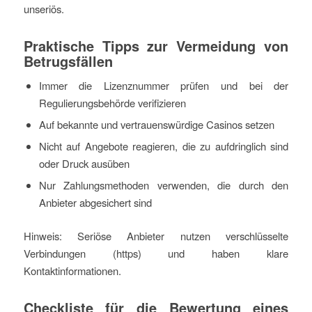
unseriös.
Praktische Tipps zur Vermeidung von
Betrugsfällen
Immer die Lizenznummer prüfen und bei der
Regulierungsbehörde verifizieren
Auf bekannte und vertrauenswürdige Casinos setzen
Nicht auf Angebote reagieren, die zu aufdringlich sind
oder Druck ausüben
Nur Zahlungsmethoden verwenden, die durch den
Anbieter abgesichert sind
Hinweis: Seriöse Anbieter nutzen verschlüsselte
Verbindungen (https) und haben klare
Kontaktinformationen.
Checkliste für die Bewertung eines