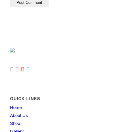
QUICK LINKS
Home
About Us
Shop
Gallery