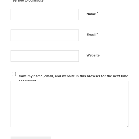
*
Name
*
Email
Website
Save my name, email, and website in this browser for the next time
I comment.