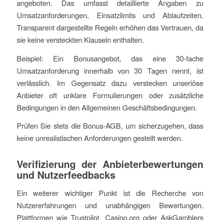
angeboten. Das umfasst detaillierte Angaben zu
Umsatzanforderungen, Einsatzlimits und Ablaufzeiten.
Transparent dargestellte Regeln erhöhen das Vertrauen, da
sie keine versteckten Klauseln enthalten.
Beispiel: Ein Bonusangebot, das eine 30-fache
Umsatzanforderung innerhalb von 30 Tagen nennt, ist
verlässlich. Im Gegensatz dazu verstecken unseriöse
Anbieter oft unklare Formulierungen oder zusätzliche
Bedingungen in den Allgemeinen Geschäftsbedingungen.
Prüfen Sie stets die Bonus-AGB, um sicherzugehen, dass
keine unrealistischen Anforderungen gestellt werden.
Verifizierung der Anbieterbewertungen
und Nutzerfeedbacks
Ein weiterer wichtiger Punkt ist die Recherche von
Nutzererfahrungen und unabhängigen Bewertungen.
Plattformen wie Trustpilot, Casino.org oder AskGamblers