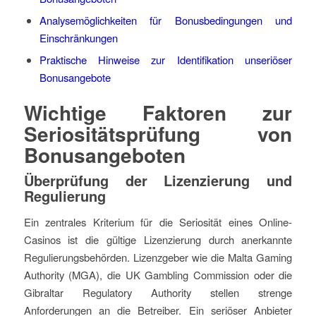
Analysemöglichkeiten für Bonusbedingungen und
Einschränkungen
Praktische Hinweise zur Identifikation unseriöser
Bonusangebote
Wichtige Faktoren zur
Seriositätsprüfung von
Bonusangeboten
Überprüfung der Lizenzierung und
Regulierung
Ein zentrales Kriterium für die Seriosität eines Online-
Casinos ist die gültige Lizenzierung durch anerkannte
Regulierungsbehörden. Lizenzgeber wie die Malta Gaming
Authority (MGA), die UK Gambling Commission oder die
Gibraltar Regulatory Authority stellen strenge
Anforderungen an die Betreiber. Ein seriöser Anbieter