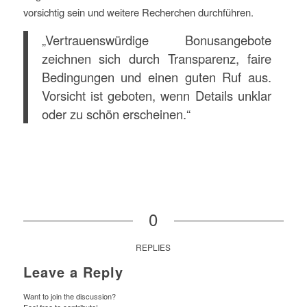
vorsichtig sein und weitere Recherchen durchführen.
„Vertrauenswürdige Bonusangebote
zeichnen sich durch Transparenz, faire
Bedingungen und einen guten Ruf aus.
Vorsicht ist geboten, wenn Details unklar
oder zu schön erscheinen.“
0
REPLIES
Leave a Reply
Want to join the discussion?
Feel free to contribute!