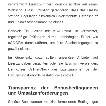
veröffentlicht Lizenznummern deutlich sichtbar auf seiner
Webseite. Diese Lizenzen garantieren, dass das Casino
strenge Regularien hinsichtlich Spielerschutz, Datenschutz
und Geldwäschebekämpfung einhält.
Beispiel: Ein Casino mit MGA-Lizenz ist verpflichtet,
regelmäßige Prüfungen durch unabhängige Prüfer wie
eCOGRA durchzuführen, um faire Spielbedingungen zu
gewährleisten.
Im Gegensatz dazu sollten unseriöse Anbieter auf
Lizenzangaben verzichten oder sie fälschlich verwenden.
Ein kurzer Online-Check der Lizenznummer bei der
Regulierungsbehörde bestätigt die Echtheit.
Transparenz der Bonusbedingungen
und Umsatzanforderungen
Seriöse Boni werden mit klar formulierten Bedingungen