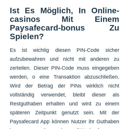
Ist Es Möglich, In Online-
casinos Mit Einem
Paysafecard-bonus Zu
Spielen?
Es ist wichtig diesen PIN-Code sicher
aufzubewahren und nicht mit anderen zu
zerteilen. Dieser PIN-Code muss eingegeben
werden, o eine Transaktion abzuschließen.
Wird der Betrag der PINs wirklich nicht
vollständig verwendet, bleibt dieser als
Restguthaben erhalten und wird zu einem
späteren Zeitpunkt genutzt sein. Mit der
Paysafecard App können Nutzer ihr Guthaben