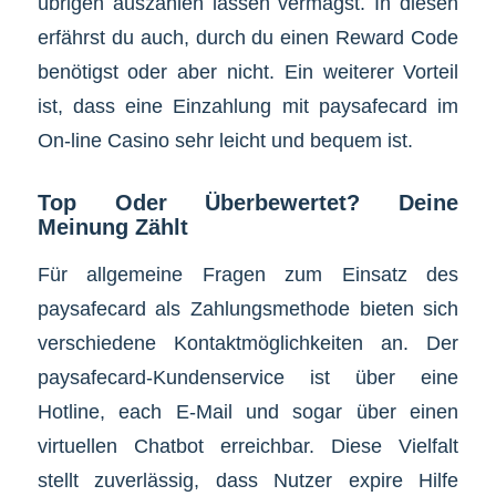
übrigen auszahlen lassen vermagst. In diesen
erfährst du auch, durch du einen Reward Code
benötigst oder aber nicht. Ein weiterer Vorteil
ist, dass eine Einzahlung mit paysafecard im
On-line Casino sehr leicht und bequem ist.
Top Oder Überbewertet? Deine
Meinung Zählt
Für allgemeine Fragen zum Einsatz des
paysafecard als Zahlungsmethode bieten sich
verschiedene Kontaktmöglichkeiten an. Der
paysafecard-Kundenservice ist über eine
Hotline, each E-Mail und sogar über einen
virtuellen Chatbot erreichbar. Diese Vielfalt
stellt zuverlässig, dass Nutzer expire Hilfe