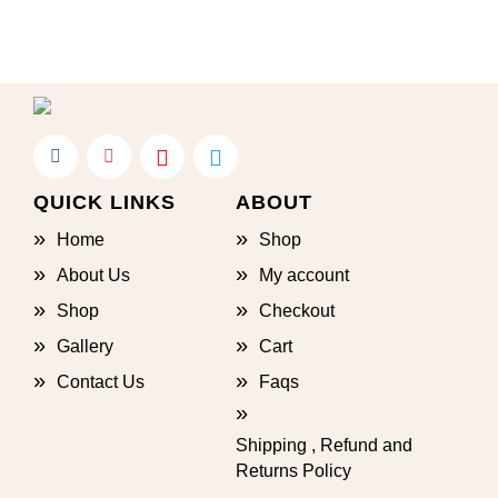
QUICK LINKS
ABOUT
Home
Shop
About Us
My account
Shop
Checkout
Gallery
Cart
Contact Us
Faqs
Shipping , Refund and
Returns Policy