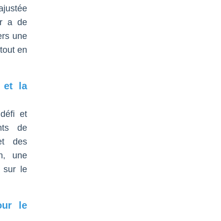
ajustée
ur a de
ers une
 tout en
 et la
défi et
nts de
et des
on, une
 sur le
our le