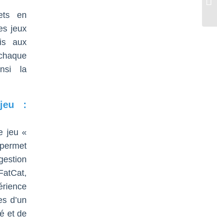
Eu
ets en
es jeux
is aux
chaque
nsi la
jeu :
e jeu «
permet
estion
FatCat,
rience
es d’un
té et de