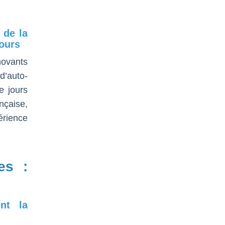
 de la
jours
novants
d’auto-
e jours
nçaise,
érience
es :
nt la