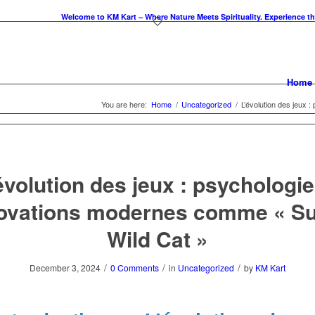
Welcome to KM Kart – Where Nature Meets Spirituality. Experience the essen
Home
You are here:
Home
/
Uncategorized
/
L’évolution des jeux 
évolution des jeux : psychologie
ovations modernes comme « S
Wild Cat »
/
/
/
December 3, 2024
0 Comments
in
Uncategorized
by
KM Kart