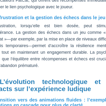
licateurs FatCat, qui offrent des récompenses immédiat
er le lien psychologique avec le joueur.
 frustration et la gestion des échecs dans le jeu
ustration, lorsqu’elle est bien dosée, peut stimu
érance. La gestion des échecs dans un jeu comme 
at »—par exemple, par la mise en place de niveaux diffic
is temporaires—permet d’accroître la résilience men
, tout en maintenant un engagement durable. La psyc
 que l’équilibre entre récompenses et échecs est cruci
 l’abandon prématuré.
L’évolution technologique et
cts sur l’expérience ludique
ansition vers des animations fluides : l’exemp
tions en cascade pour plus de clarté