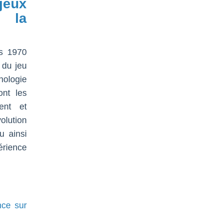
jeux
e la
es 1970
e du jeu
hologie
ont les
sent et
olution
u ainsi
érience
nce sur