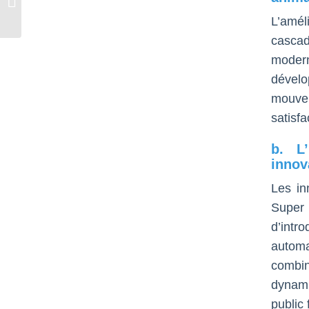
Game Designs
L’amé
cascad
moder
dével
mouve
satisfa
b. L
innov
Les in
Super
d’int
automa
combi
dynami
public 