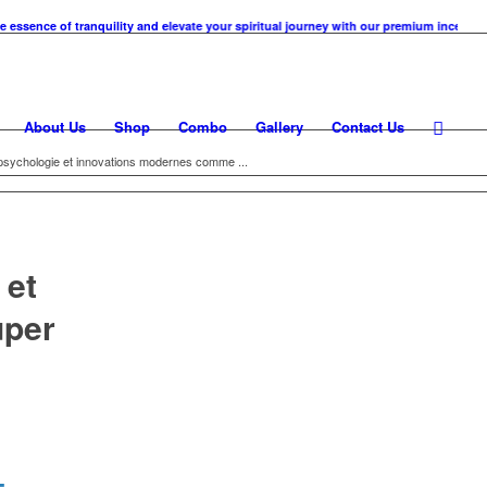
ce of tranquility and elevate your spiritual journey with our premium incense cones.
About Us
Shop
Combo
Gallery
Contact Us
: psychologie et innovations modernes comme ...
 et
uper