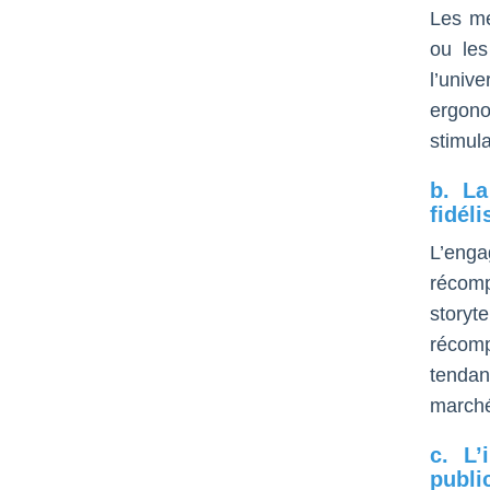
Les mé
ou les
l’univ
ergonom
stimula
b. La
fidéli
L’enga
récom
story
récomp
tendan
marché
c. L’
publi