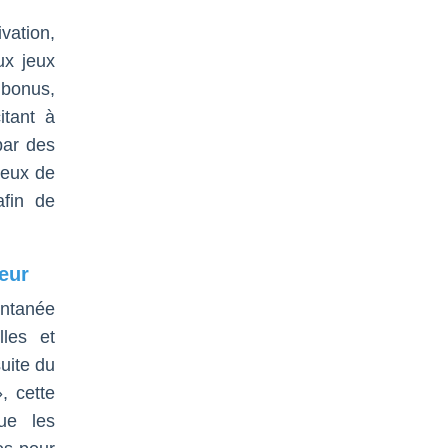
vation,
ux jeux
 bonus,
itant à
par des
jeux de
afin de
ueur
antanée
lles et
uite du
, cette
que les