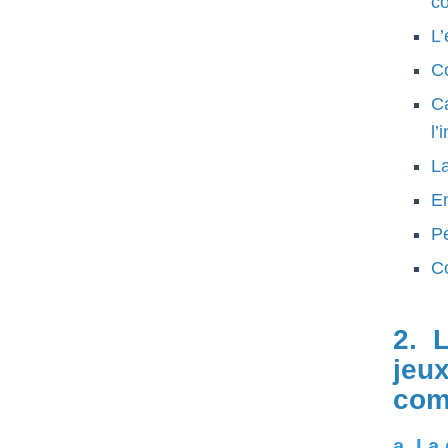
co
L’
Co
C
l’
La
En
Pe
C
2. 
jeu
com
a. La