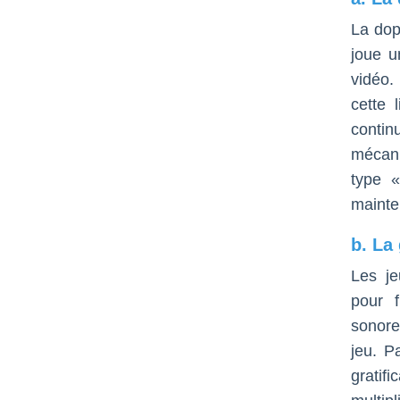
La dop
joue u
vidéo.
cette 
contin
mécani
type «
mainte
b. La
Les je
pour f
sonore
jeu. P
gratif