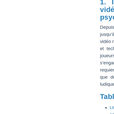
1. 
vid
psyc
Depuis
jusqu’à
vidéo 
et tec
joueur
s’enga
requie
que de
ludiqu
Tab
L