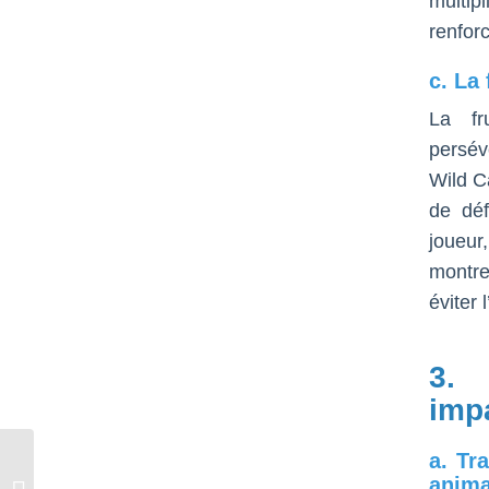
multip
renforc
c. La
La fr
persév
Wild C
de déf
joueur
montre
éviter
3. 
impa
a. Tr
Ancient Greek Traditions and Modern
anima