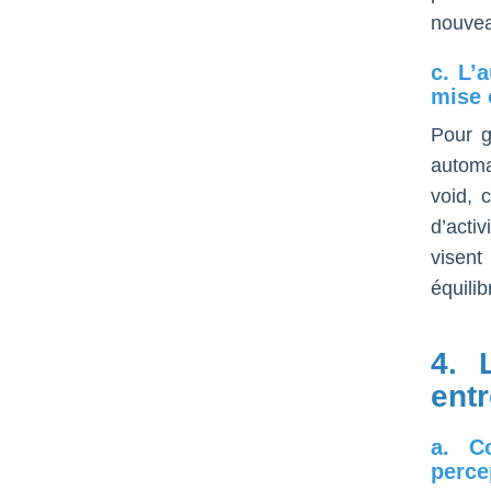
nouvea
c. L’
mise 
Pour g
automa
void, 
d’acti
visent
équili
4. 
entr
a. C
perce