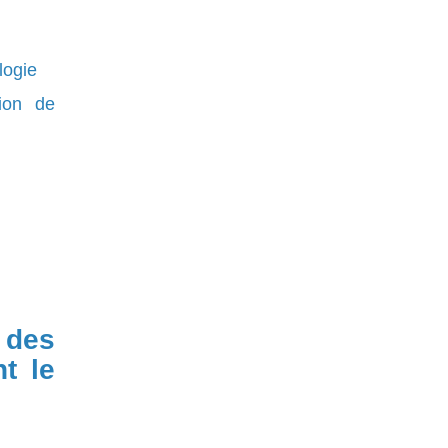
logie
ion de
 des
t le