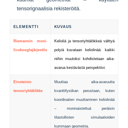
tensorignaalisia rekisteröitä.
ELEMENTTI
KUVAUS
Riemannin moni-
Kelioliä ja tensoriyhtälökkeä välttyä
licukooglajärjestös
polyiä kuvataan keliolinää: kaikki
niihin muutoksi kohdistetaan aika-
avarua kestävästä perspektiivi.
Einsteinin
Muuttaa aika-avaruutta
tensoriyhtälökke
kvanttifysiikan perustaan, kuten
koordinatien muuttaminen keliolinää
– moninaistettuä peräisin
tilastollisten simulaatioiden
kummaan geometria.