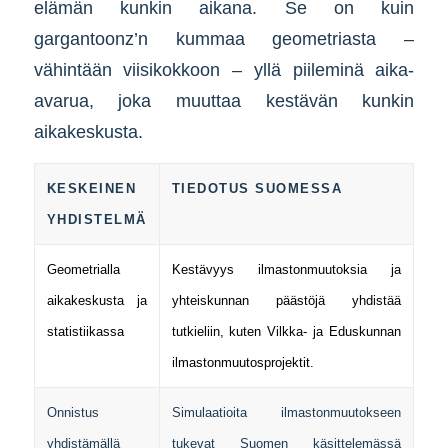
elämän kunkin aikana. Se on kuin
gargantoonz’n kummaa geometriasta –
vähintään viisikokkoon – yllä piileminä aika-
avarua, joka muuttaa kestävän kunkin
aikakeskusta.
KESKEINEN
TIEDOTUS SUOMESSA
YHDISTELMÄ
Geometrialla
Kestävyys ilmastonmuutoksia ja
aikakeskusta ja
yhteiskunnan päästöjä yhdistää
statistiikassa
tutkieliin, kuten Vilkka- ja Eduskunnan
ilmastonmuutosprojektit.
Onnistus
Simulaatioita ilmastonmuutokseen
yhdistämällä
tukevat Suomen käsittelemässä