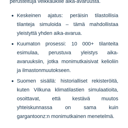
perusteltuja veikkaukille aika-avaruusta.
Keskeinen ajatus: peräisin tilastollisia
tilanteja simuloida – tämä mahdollistaa
yleistyttä yhden aika-avarua.
Kuumaton prosessi: 10 000+ tilanteita
esimulaa, perustuva yleistys aika-
avaruuksiin, jotka monimutkaisivat kelioliin
ja ilmastonmuutokseen.
Suomen sisällä: historialliset rekisteröitä,
kuten Vilkuna klimatilastien simulaatioita,
osoittavat, että kestävä muutos
yhteiskunnassa on sama kuin
gargantoonz:n monimutkainen menetelmä.