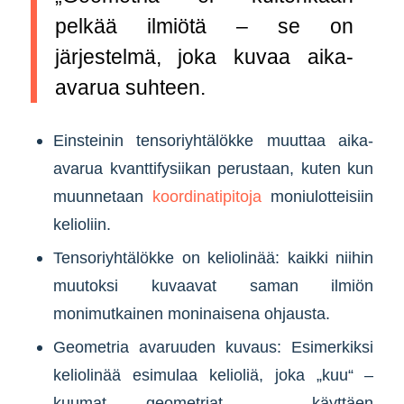
pelkää ilmiötä – se on
järjestelmä, joka kuvaa aika-
avarua suhteen.
Einsteinin tensoriyhtälökke muuttaa aika-
avarua kvanttifysiikan perustaan, kuten kun
muunnetaan
koordinatipitoja
moniulotteisiin
kelioliin.
Tensoriyhtälökke on keliolinää: kaikki niihin
muutoksi kuvaavat saman ilmiön
monimutkainen moninaisena ohjausta.
Geometria avaruuden kuvaus: Esimerkiksi
keliolinää esimulaa kelioliä, joka „kuu“ –
kuumat geometriat – käyttäen