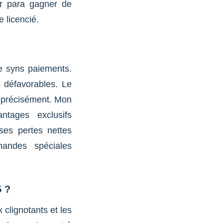
er para gagner de
e licencié.
re syns paiements.
s défavorables. Le
 précisément. Mon
ntages exclusifs
ses pertes nettes
andes spéciales
5 ?
 clignotants et les