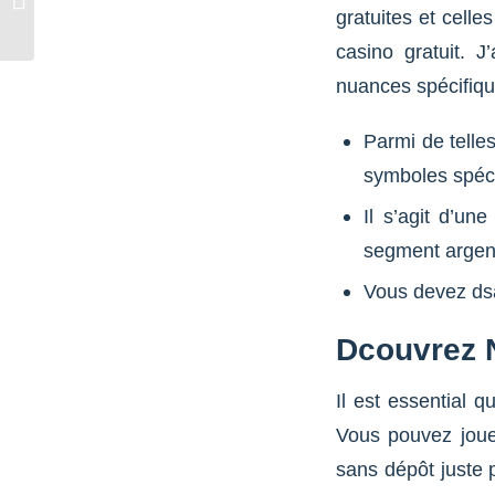
Behind Trustworthy Mobile Apps
gratuites et celle
casino gratuit. 
nuances spécifiqu
Parmi de telles
symboles spéci
Il s’agit d’un
segment argent
Vous devez dsa
Dcouvrez 
Il est essential 
Vous pouvez joue
sans dépôt juste 