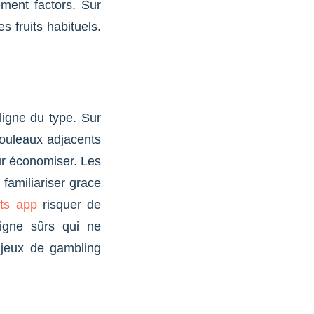
ment factors. Sur
 fruits habituels.
ligne du type. Sur
rouleaux adjacents
r économiser. Les
familiariser grace
ots app
risquer de
ligne sûrs qui ne
s jeux de gambling