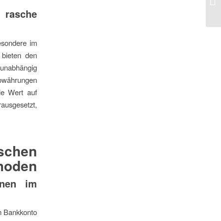
In
 rasche
esondere im
 bieten den
, unabhängig
towährungen
ie Wert auf
rausgesetzt,
schen
hoden
onen im
om Bankkonto