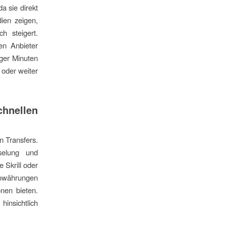
a sie direkt
ien zeigen,
h steigert.
en Anbieter
ger Minuten
 oder weiter
nellen
n Transfers.
sselung und
 Skrill oder
towährungen
onen bieten.
hinsichtlich