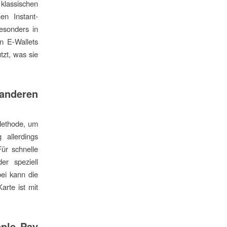
 klassischen
en Instant-
esonders in
en E-Wallets
tzt, was sie
anderen
Methode, um
allerdings
ür schnelle
er speziell
bei kann die
arte ist mit
pple Pay