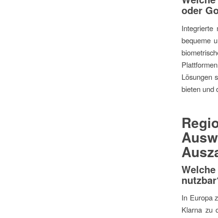
oder Go
Integriert
bequeme un
biometrisc
Plattformen
Lösungen si
bieten und 
Regi
Au
Ausz
Welche
nutzbar
In Europa z
Klarna zu 