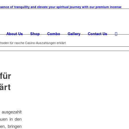
f tranquility and elevate your spiritual journey with our premium incense cones. At 
About Us
Shop
Combo
Gallery
Contact Us
hoden für rasche Casino-Auszahlungen erklärt
für
ärt
ausgezahlt
auen in den
en, bringen