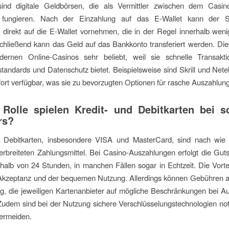
sind digitale Geldbörsen, die als Vermittler zwischen dem Cas
 fungieren. Nach der Einzahlung auf das E-Wallet kann der Sp
direkt auf die E-Wallet vornehmen, die in der Regel innerhalb wen
schließend kann das Geld auf das Bankkonto transferiert werden. D
dernen Online-Casinos sehr beliebt, weil sie schnelle Transakt
standards und Datenschutz bietet. Beispielsweise sind Skrill und Netell
ort verfügbar, was sie zu bevorzugten Optionen für rasche Auszahlun
Rolle spielen Kredit- und Debitkarten bei s
rs?
d Debitkarten, insbesondere VISA und MasterCard, sind nach wie
erbreiteten Zahlungsmittel. Bei Casino-Auszahlungen erfolgt die Gutsc
halb von 24 Stunden, in manchen Fällen sogar in Echtzeit. Die Vortei
Akzeptanz und der bequemen Nutzung. Allerdings können Gebühren an
tig, die jeweiligen Kartenanbieter auf mögliche Beschränkungen bei 
Zudem sind bei der Nutzung sichere Verschlüsselungstechnologien n
vermeiden.